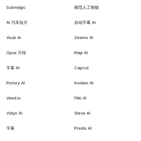
Submagic
模范人工智能
AI 汽车短片
自动字幕 AI
Vsub Ai
Zeemo AI
Opus 片段
Klap AI
字幕 AI
Capcut
Pictory AI
Invideo AI
Veed.io
Fliki AI
Vidyo AI
Steve AI
字幕
Predis AI