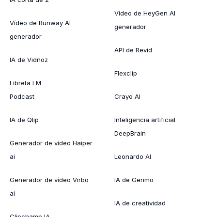
Vídeo de HeyGen AI
Vídeo de Runway AI
generador
generador
API de Revid
IA de Vidnoz
Flexclip
Libreta LM
Podcast
Crayo AI
IA de Qlip
Inteligencia artificial
DeepBrain
Generador de vídeo Haiper
ai
Leonardo AI
Generador de vídeo Virbo
IA de Genmo
ai
IA de creatividad
Clipchamp IA