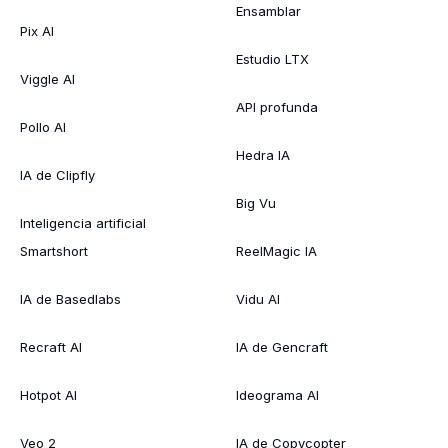
Ensamblar
Pix AI
Estudio LTX
Viggle AI
API profunda
Pollo AI
Hedra IA
IA de Clipfly
Big Vu
Inteligencia artificial
Smartshort
ReelMagic IA
IA de Basedlabs
Vidu AI
Recraft AI
IA de Gencraft
Hotpot AI
Ideograma AI
Veo 2
IA de Copycopter