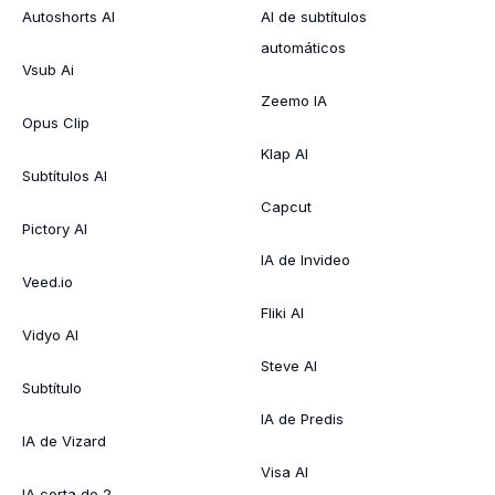
Autoshorts AI
AI de subtítulos
automáticos
Vsub Ai
Zeemo IA
Opus Clip
Klap AI
Subtítulos AI
Capcut
Pictory AI
IA de Invideo
Veed.io
Fliki AI
Vidyo AI
Steve AI
Subtítulo
IA de Predis
IA de Vizard
Visa AI
IA corta de 2