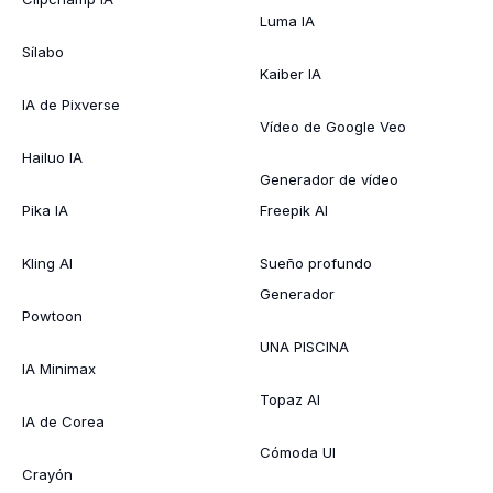
Luma IA
Sílabo
Kaiber IA
IA de Pixverse
Vídeo de Google Veo
Hailuo IA
Generador de vídeo
Pika IA
Freepik AI
Kling AI
Sueño profundo
Generador
Powtoon
UNA PISCINA
IA Minimax
Topaz AI
IA de Corea
Cómoda UI
Crayón