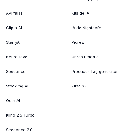
API falsa
Kits de IA
Clip a AI
IA de Nightcafe
StarryAI
Picrew
Neural.love
Unrestricted ai
Seedance
Producer Tag generator
Stockimg AI
Kling 3.0
Goth AI
Kling 2.5 Turbo
Seedance 2.0