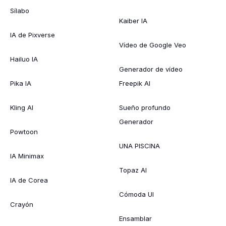
Sílabo
Kaiber IA
IA de Pixverse
Vídeo de Google Veo
Hailuo IA
Generador de vídeo
Pika IA
Freepik AI
Kling AI
Sueño profundo
Generador
Powtoon
UNA PISCINA
IA Minimax
Topaz AI
IA de Corea
Cómoda UI
Crayón
Ensamblar