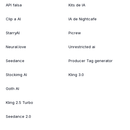
API falsa
Kits de IA
Clip a AI
IA de Nightcafe
StarryAI
Picrew
Neural.love
Unrestricted ai
Seedance
Producer Tag generator
Stockimg AI
Kling 3.0
Goth AI
Kling 2.5 Turbo
Seedance 2.0