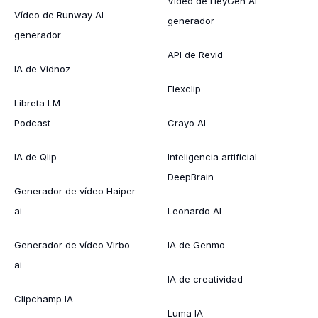
Vídeo de HeyGen AI
Vídeo de Runway AI
generador
generador
API de Revid
IA de Vidnoz
Flexclip
Libreta LM
Podcast
Crayo AI
IA de Qlip
Inteligencia artificial
DeepBrain
Generador de vídeo Haiper
ai
Leonardo AI
Generador de vídeo Virbo
IA de Genmo
ai
IA de creatividad
Clipchamp IA
Luma IA