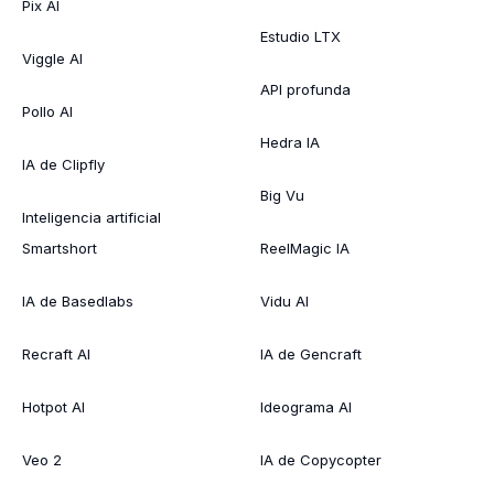
Pix AI
Estudio LTX
Viggle AI
API profunda
Pollo AI
Hedra IA
IA de Clipfly
Big Vu
Inteligencia artificial
Smartshort
ReelMagic IA
IA de Basedlabs
Vidu AI
Recraft AI
IA de Gencraft
Hotpot AI
Ideograma AI
Veo 2
IA de Copycopter