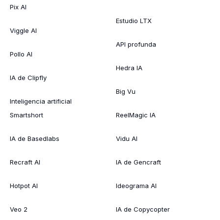
Pix AI
Estudio LTX
Viggle AI
API profunda
Pollo AI
Hedra IA
IA de Clipfly
Big Vu
Inteligencia artificial
Smartshort
ReelMagic IA
IA de Basedlabs
Vidu AI
Recraft AI
IA de Gencraft
Hotpot AI
Ideograma AI
Veo 2
IA de Copycopter