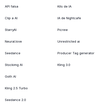
API falsa
Kits de IA
Clip a AI
IA de Nightcafe
StarryAI
Picrew
Neural.love
Unrestricted ai
Seedance
Producer Tag generator
Stockimg AI
Kling 3.0
Goth AI
Kling 2.5 Turbo
Seedance 2.0