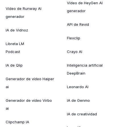
Vídeo de HeyGen AI
Vídeo de Runway AI
generador
generador
API de Revid
IA de Vidnoz
Flexclip
Libreta LM
Podcast
Crayo AI
IA de Qlip
Inteligencia artificial
DeepBrain
Generador de vídeo Haiper
ai
Leonardo AI
Generador de vídeo Virbo
IA de Genmo
ai
IA de creatividad
Clipchamp IA