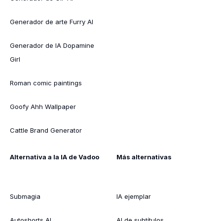
Generador de arte Furry AI
Generador de IA Dopamine
Girl
Roman comic paintings
Goofy Ahh Wallpaper
Cattle Brand Generator
Alternativa a la IA de Vadoo
Más alternativas
Submagia
IA ejemplar
Autoshorts AI
AI de subtítulos