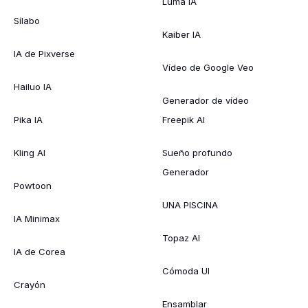
Luma IA
Sílabo
Kaiber IA
IA de Pixverse
Vídeo de Google Veo
Hailuo IA
Generador de vídeo
Pika IA
Freepik AI
Kling AI
Sueño profundo
Generador
Powtoon
UNA PISCINA
IA Minimax
Topaz AI
IA de Corea
Cómoda UI
Crayón
Ensamblar