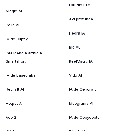
Estudio LTX
Viggle AI
API profunda
Pollo AI
Hedra IA
IA de Clipfly
Big Vu
Inteligencia artificial
Smartshort
ReelMagic IA
IA de Basedlabs
Vidu AI
Recraft AI
IA de Gencraft
Hotpot AI
Ideograma AI
Veo 2
IA de Copycopter