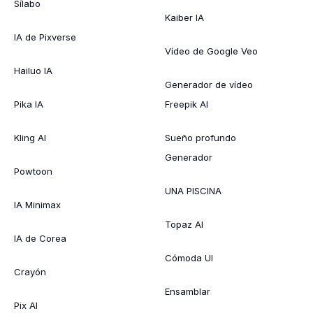
Sílabo
Kaiber IA
IA de Pixverse
Vídeo de Google Veo
Hailuo IA
Generador de vídeo
Pika IA
Freepik AI
Kling AI
Sueño profundo
Generador
Powtoon
UNA PISCINA
IA Minimax
Topaz AI
IA de Corea
Cómoda UI
Crayón
Ensamblar
Pix AI