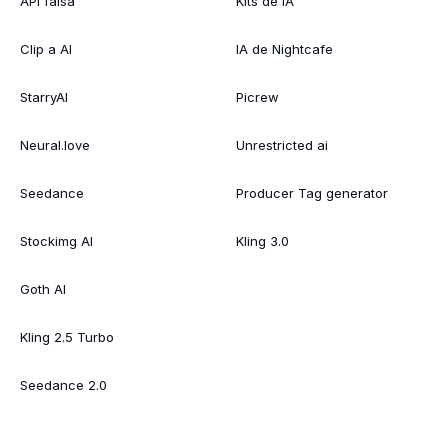
API falsa
Kits de IA
Clip a AI
IA de Nightcafe
StarryAI
Picrew
Neural.love
Unrestricted ai
Seedance
Producer Tag generator
Stockimg AI
Kling 3.0
Goth AI
Kling 2.5 Turbo
Seedance 2.0