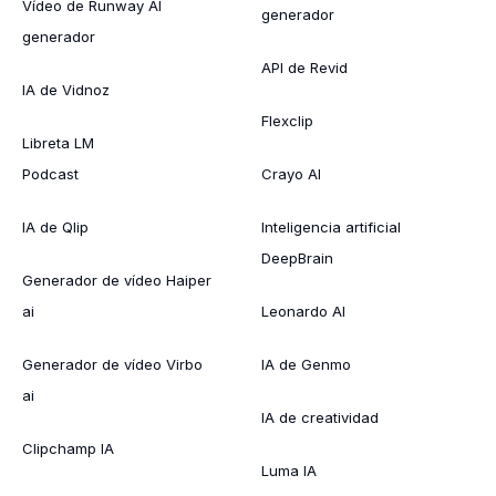
Vídeo de Runway AI
generador
generador
API de Revid
IA de Vidnoz
Flexclip
Libreta LM
Podcast
Crayo AI
IA de Qlip
Inteligencia artificial
DeepBrain
Generador de vídeo Haiper
ai
Leonardo AI
Generador de vídeo Virbo
IA de Genmo
ai
IA de creatividad
Clipchamp IA
Luma IA