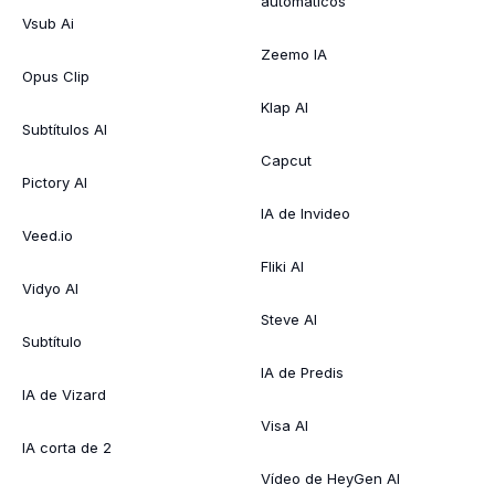
automáticos
Vsub Ai
Zeemo IA
Opus Clip
Klap AI
Subtítulos AI
Capcut
Pictory AI
IA de Invideo
Veed.io
Fliki AI
Vidyo AI
Steve AI
Subtítulo
IA de Predis
IA de Vizard
Visa AI
IA corta de 2
Vídeo de HeyGen AI