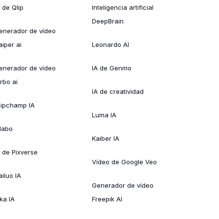
 de Qlip
Inteligencia artificial
DeepBrain
enerador de vídeo
aiper ai
Leonardo AI
enerador de vídeo
IA de Genmo
rbo ai
IA de creatividad
lipchamp IA
Luma IA
ílabo
Kaiber IA
A de Pixverse
Vídeo de Google Veo
ailuo IA
Generador de vídeo
ka IA
Freepik AI