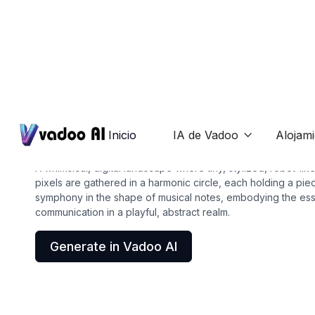
Icons
discord icon
Inicio
IA de Vadoo
Alojam

A whimsical, digital landscape where tiny, stylized, robot-li
pixels are gathered in a harmonic circle, each holding a piec
symphony in the shape of musical notes, embodying the es
communication in a playful, abstract realm.
Generate in Vadoo AI