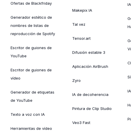
Ofertas de Blackfriday
IA
Makepix IA
Generador estético de
G
Tal vez
nombres de listas de
H
reproducción de Spotify
Tensor.art
G
Escritor de guiones de
Vi
Difusión estable 3
YouTube
C
Aplicación AirBrush
Escritor de guiones de
S
vídeo
Zyro
I
Generador de etiquetas
IA de decoherencia
de YouTube
H
Pintura de Clip Studio
Texto a voz con IA
Pi
Veo3 Fast
Herramientas de vídeo