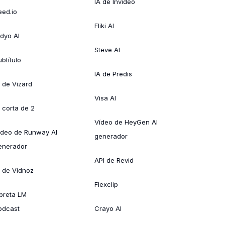
IA de Invideo
eed.io
Fliki AI
idyo AI
Steve AI
btítulo
IA de Predis
A de Vizard
Visa AI
A corta de 2
Vídeo de HeyGen AI
ídeo de Runway AI
generador
enerador
API de Revid
A de Vidnoz
Flexclip
ibreta LM
odcast
Crayo AI