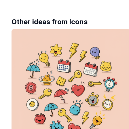
Other ideas from
Icons