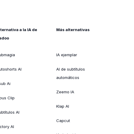
lternativa a la IA de
Más alternativas
adoo
ubmagia
IA ejemplar
utoshorts AI
AI de subtítulos
automáticos
sub Ai
Zeemo IA
pus Clip
Klap AI
btítulos AI
Capcut
ctory AI