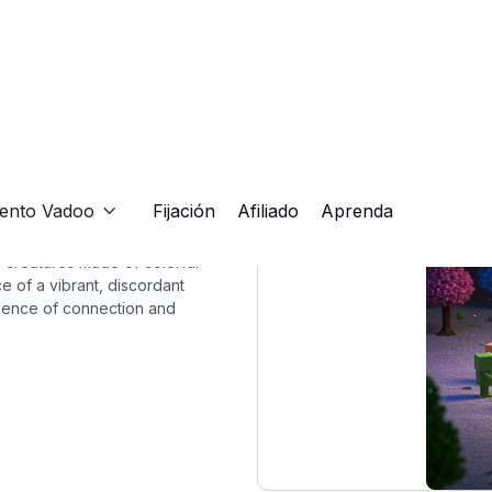
iento Vadoo
Fijación
Afiliado
Aprenda

ke creatures made of colorful
e of a vibrant, discordant
sence of connection and