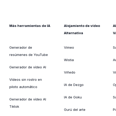
Más herramientas de IA
Alojamiento de vídeo
A
Alternativa
V
Generador de
Vimeo
S
resúmenes de YouTube
Wistia
A
Generador de vídeo AI
Viñedo
V
Vídeos sin rostro en
IA de Dezgo
O
piloto automático
IA de Goku
Su
Generador de vídeo AI
Tiktok
Gurú del arte
Pi