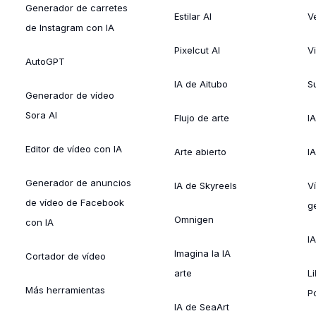
Generador de carretes
Estilar AI
V
de Instagram con IA
Pixelcut AI
V
AutoGPT
IA de Aitubo
Su
Generador de vídeo
Sora AI
Flujo de arte
I
Editor de vídeo con IA
Arte abierto
I
Generador de anuncios
IA de Skyreels
V
de vídeo de Facebook
g
Omnigen
con IA
I
Imagina la IA
Cortador de vídeo
arte
L
Más herramientas
P
IA de SeaArt