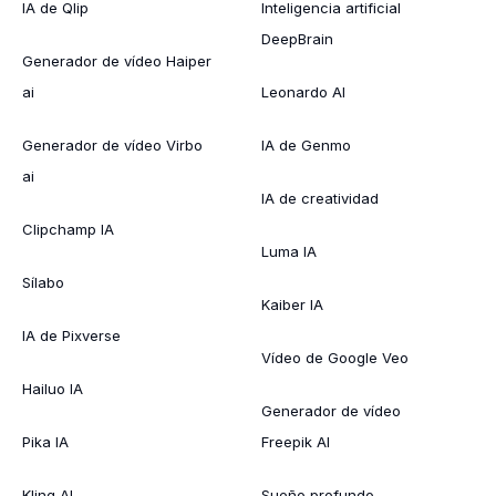
IA de Qlip
Inteligencia artificial
DeepBrain
Generador de vídeo Haiper
ai
Leonardo AI
Generador de vídeo Virbo
IA de Genmo
ai
IA de creatividad
Clipchamp IA
Luma IA
Sílabo
Kaiber IA
IA de Pixverse
Vídeo de Google Veo
Hailuo IA
Generador de vídeo
Pika IA
Freepik AI
Kling AI
Sueño profundo