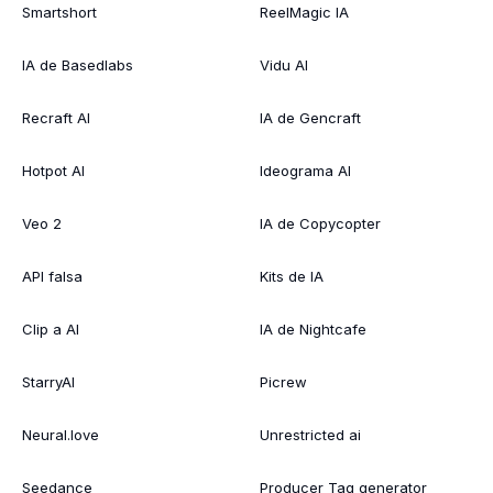
Smartshort
ReelMagic IA
IA de Basedlabs
Vidu AI
Recraft AI
IA de Gencraft
Hotpot AI
Ideograma AI
Veo 2
IA de Copycopter
API falsa
Kits de IA
Clip a AI
IA de Nightcafe
StarryAI
Picrew
Neural.love
Unrestricted ai
Seedance
Producer Tag generator