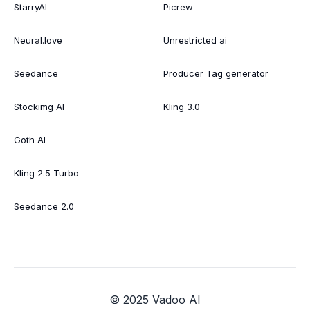
StarryAI
Picrew
Neural.love
Unrestricted ai
Seedance
Producer Tag generator
Stockimg AI
Kling 3.0
Goth AI
Kling 2.5 Turbo
Seedance 2.0
© 2025 Vadoo AI