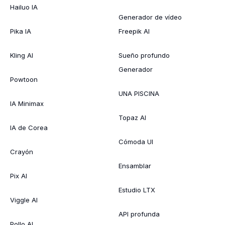
Hailuo IA
Generador de vídeo
Pika IA
Freepik AI
Kling AI
Sueño profundo
Generador
Powtoon
UNA PISCINA
IA Minimax
Topaz AI
IA de Corea
Cómoda UI
Crayón
Ensamblar
Pix AI
Estudio LTX
Viggle AI
API profunda
Pollo AI