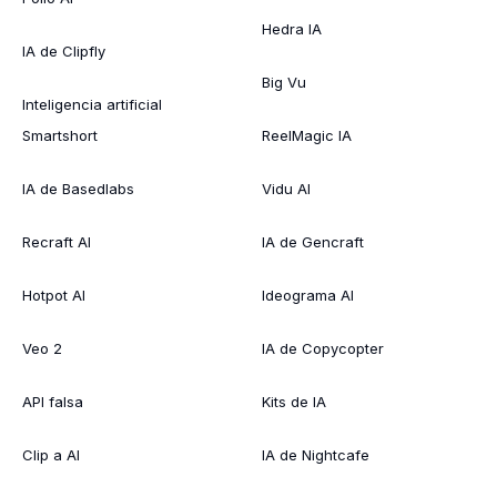
Hedra IA
IA de Clipfly
Big Vu
Inteligencia artificial
Smartshort
ReelMagic IA
IA de Basedlabs
Vidu AI
Recraft AI
IA de Gencraft
Hotpot AI
Ideograma AI
Veo 2
IA de Copycopter
API falsa
Kits de IA
Clip a AI
IA de Nightcafe