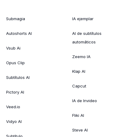
Submagia
IA ejemplar
Autoshorts AI
AI de subtítulos
automáticos
Vsub Ai
Zeemo IA
Opus Clip
Klap AI
Subtítulos AI
Capcut
Pictory AI
IA de Invideo
Veed.io
Fliki AI
Vidyo AI
Steve AI
Subtítulo