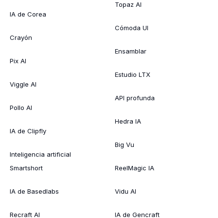
Topaz AI
IA de Corea
Cómoda UI
Crayón
Ensamblar
Pix AI
Estudio LTX
Viggle AI
API profunda
Pollo AI
Hedra IA
IA de Clipfly
Big Vu
Inteligencia artificial
Smartshort
ReelMagic IA
IA de Basedlabs
Vidu AI
Recraft AI
IA de Gencraft