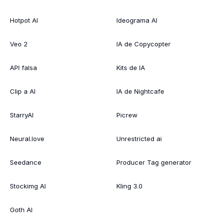
Hotpot AI
Ideograma AI
Veo 2
IA de Copycopter
API falsa
Kits de IA
Clip a AI
IA de Nightcafe
StarryAI
Picrew
Neural.love
Unrestricted ai
Seedance
Producer Tag generator
Stockimg AI
Kling 3.0
Goth AI