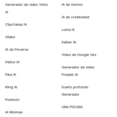
Generador de vídeo Virbo
IA de Genmo
ai
IA de creatividad
Clipchamp IA
Luma IA
Sílabo
Kaiber IA
IA de Pixverse
Vídeo de Google Veo
Hailuo IA
Generador de vídeo
Pika IA
Freepik AI
Kling AI
Sueño profundo
Generador
Powtoon
UNA PISCINA
IA Minimax