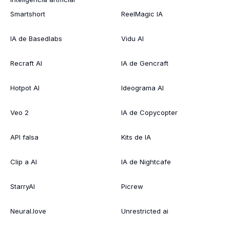
Smartshort
ReelMagic IA
IA de Basedlabs
Vidu AI
Recraft AI
IA de Gencraft
Hotpot AI
Ideograma AI
Veo 2
IA de Copycopter
API falsa
Kits de IA
Clip a AI
IA de Nightcafe
StarryAI
Picrew
Neural.love
Unrestricted ai