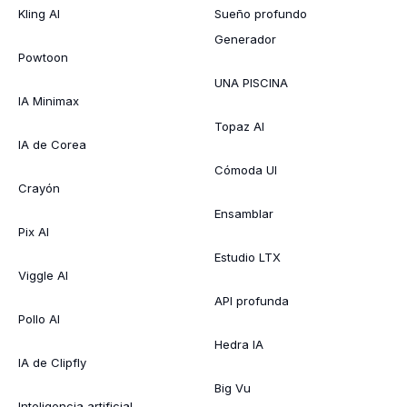
Kling AI
Sueño profundo
Generador
Powtoon
UNA PISCINA
IA Minimax
Topaz AI
IA de Corea
Cómoda UI
Crayón
Ensamblar
Pix AI
Estudio LTX
Viggle AI
API profunda
Pollo AI
Hedra IA
IA de Clipfly
Big Vu
Inteligencia artificial