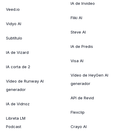
IA de Invideo
Veed.io
Fliki AI
Vidyo AI
Steve AI
Subtítulo
IA de Predis
IA de Vizard
Visa AI
IA corta de 2
Vídeo de HeyGen AI
Vídeo de Runway AI
generador
generador
API de Revid
IA de Vidnoz
Flexclip
Libreta LM
Podcast
Crayo AI