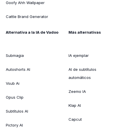
Goofy Ahh Wallpaper
Cattle Brand Generator
Alternativa a la IA de Vadoo
Más alternativas
Submagia
IA ejemplar
Autoshorts AI
AI de subtítulos
automáticos
Vsub Ai
Zeemo IA
Opus Clip
Klap AI
Subtítulos AI
Capcut
Pictory AI