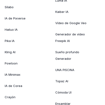
Luma IA
Sílabo
Kaiber IA
IA de Pixverse
Vídeo de Google Veo
Hailuo IA
Generador de vídeo
Pika IA
Freepik AI
Kling AI
Sueño profundo
Generador
Powtoon
UNA PISCINA
IA Minimax
Topaz AI
IA de Corea
Cómoda UI
Crayón
Ensamblar