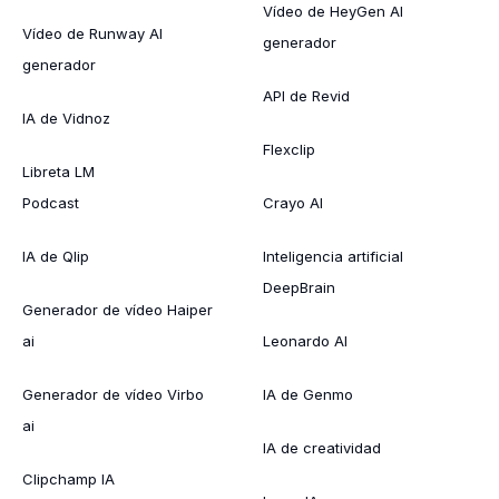
Vídeo de HeyGen AI
Vídeo de Runway AI
generador
generador
API de Revid
IA de Vidnoz
Flexclip
Libreta LM
Podcast
Crayo AI
IA de Qlip
Inteligencia artificial
DeepBrain
Generador de vídeo Haiper
ai
Leonardo AI
Generador de vídeo Virbo
IA de Genmo
ai
IA de creatividad
Clipchamp IA