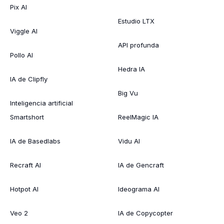
Pix AI
Estudio LTX
Viggle AI
API profunda
Pollo AI
Hedra IA
IA de Clipfly
Big Vu
Inteligencia artificial
Smartshort
ReelMagic IA
IA de Basedlabs
Vidu AI
Recraft AI
IA de Gencraft
Hotpot AI
Ideograma AI
Veo 2
IA de Copycopter