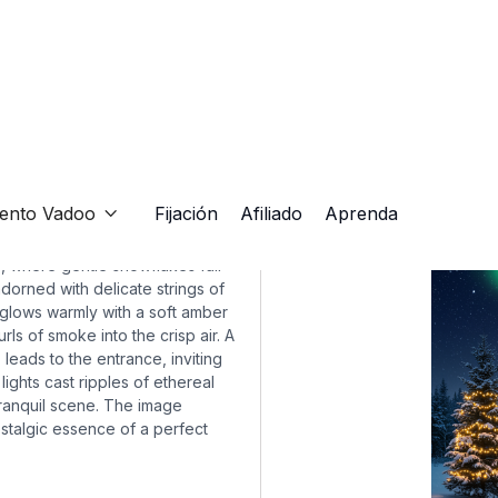
thetic
iento Vadoo
Fijación
Afiliado
Aprenda

, where gentle snowflakes fall
dorned with delicate strings of
 glows warmly with a soft amber
rls of smoke into the crisp air. A
, leads to the entrance, inviting
lights cast ripples of ethereal
tranquil scene. The image
stalgic essence of a perfect