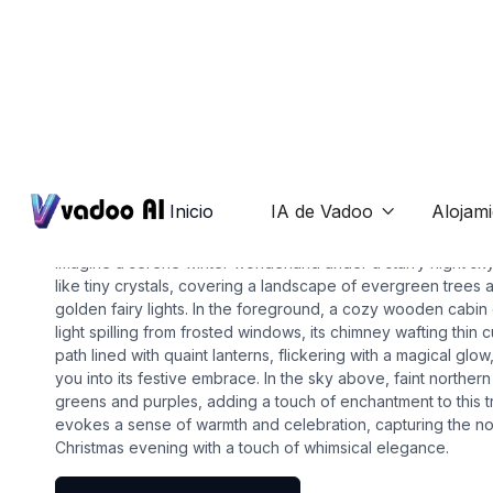
Wallpapers
christmas wallpaper aes
Inicio
IA de Vadoo
Alojam

Imagine a serene winter wonderland under a starry night sky
like tiny crystals, covering a landscape of evergreen trees a
golden fairy lights. In the foreground, a cozy wooden cabin
light spilling from frosted windows, its chimney wafting thin cu
path lined with quaint lanterns, flickering with a magical glow
you into its festive embrace. In the sky above, faint northern 
greens and purples, adding a touch of enchantment to this 
evokes a sense of warmth and celebration, capturing the no
Christmas evening with a touch of whimsical elegance.