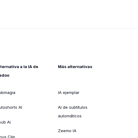
lternativa a la IA de
Más alternativas
adoo
ubmagia
IA ejemplar
utoshorts AI
AI de subtítulos
automáticos
sub Ai
Zeemo IA
pus Clip