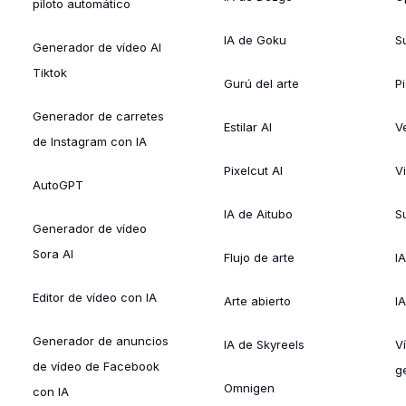
piloto automático
IA de Goku
Su
Generador de vídeo AI
Tiktok
Gurú del arte
Pi
Generador de carretes
Estilar AI
V
de Instagram con IA
Pixelcut AI
V
AutoGPT
IA de Aitubo
Su
Generador de vídeo
Sora AI
Flujo de arte
I
Editor de vídeo con IA
Arte abierto
I
Generador de anuncios
IA de Skyreels
V
de vídeo de Facebook
g
Omnigen
con IA