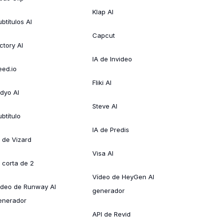
Klap AI
btítulos AI
Capcut
ctory AI
IA de Invideo
eed.io
Fliki AI
idyo AI
Steve AI
btítulo
IA de Predis
A de Vizard
Visa AI
A corta de 2
Vídeo de HeyGen AI
ídeo de Runway AI
generador
enerador
API de Revid