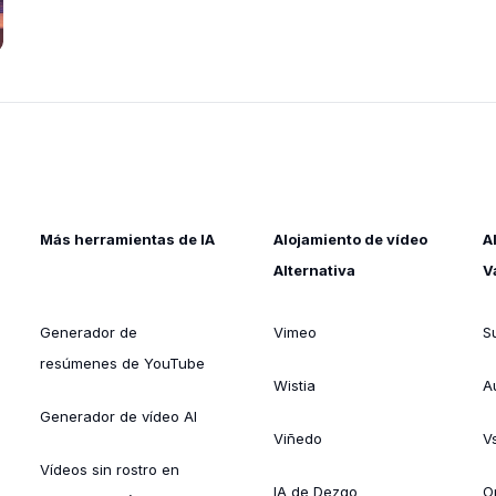
Más herramientas de IA
Alojamiento de vídeo
A
Alternativa
V
Generador de
Vimeo
S
resúmenes de YouTube
Wistia
A
Generador de vídeo AI
Viñedo
V
Vídeos sin rostro en
IA de Dezgo
O