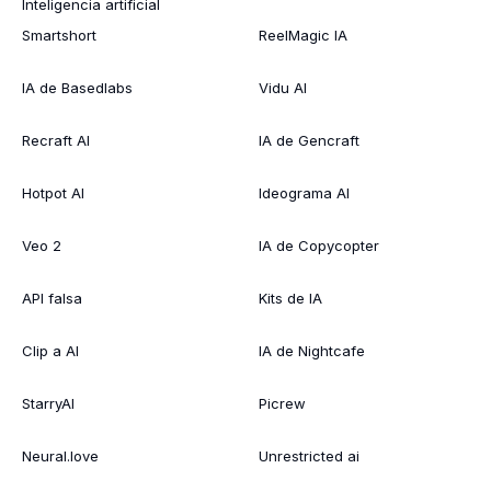
Inteligencia artificial
Smartshort
ReelMagic IA
IA de Basedlabs
Vidu AI
Recraft AI
IA de Gencraft
Hotpot AI
Ideograma AI
Veo 2
IA de Copycopter
API falsa
Kits de IA
Clip a AI
IA de Nightcafe
StarryAI
Picrew
Neural.love
Unrestricted ai