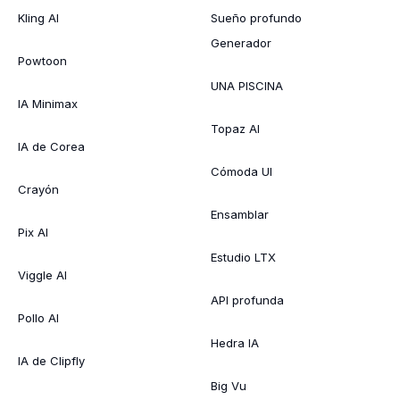
Kling AI
Sueño profundo
Generador
Powtoon
UNA PISCINA
IA Minimax
Topaz AI
IA de Corea
Cómoda UI
Crayón
Ensamblar
Pix AI
Estudio LTX
Viggle AI
API profunda
Pollo AI
Hedra IA
IA de Clipfly
Big Vu