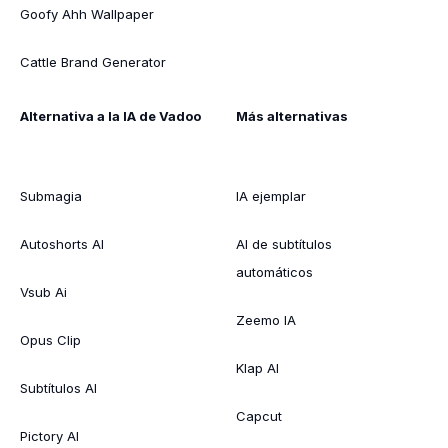
Goofy Ahh Wallpaper
Cattle Brand Generator
Alternativa a la IA de Vadoo
Más alternativas
Submagia
IA ejemplar
Autoshorts AI
AI de subtítulos
automáticos
Vsub Ai
Zeemo IA
Opus Clip
Klap AI
Subtítulos AI
Capcut
Pictory AI