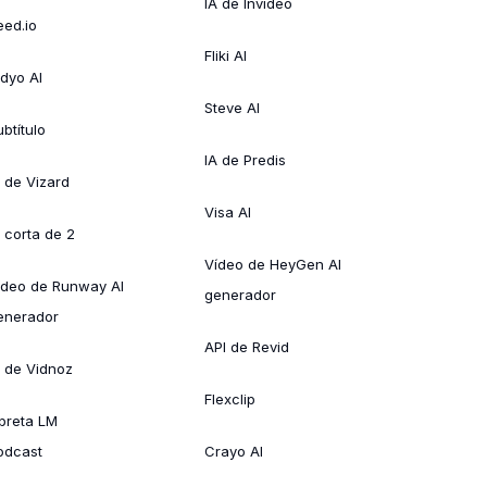
IA de Invideo
eed.io
Fliki AI
idyo AI
Steve AI
btítulo
IA de Predis
A de Vizard
Visa AI
A corta de 2
Vídeo de HeyGen AI
ídeo de Runway AI
generador
enerador
API de Revid
A de Vidnoz
Flexclip
ibreta LM
odcast
Crayo AI