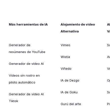
Más herramientas de IA
Alojamiento de vídeo
A
Alternativa
V
Generador de
Vimeo
S
resúmenes de YouTube
Wistia
A
Generador de vídeo AI
Viñedo
V
Vídeos sin rostro en
IA de Dezgo
O
piloto automático
IA de Goku
Su
Generador de vídeo AI
Tiktok
Gurú del arte
Pi