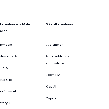
lternativa a la IA de
Más alternativas
adoo
ubmagia
IA ejemplar
utoshorts AI
AI de subtítulos
automáticos
sub Ai
Zeemo IA
pus Clip
Klap AI
btítulos AI
Capcut
ctory AI