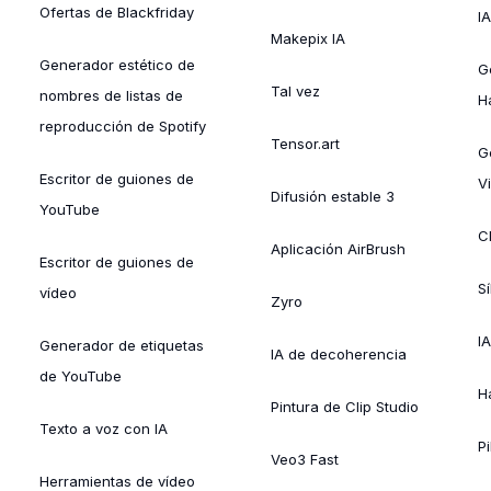
Ofertas de Blackfriday
IA
Makepix IA
Generador estético de
G
Tal vez
nombres de listas de
H
reproducción de Spotify
Tensor.art
G
Escritor de guiones de
Vi
Difusión estable 3
YouTube
C
Aplicación AirBrush
Escritor de guiones de
S
vídeo
Zyro
I
Generador de etiquetas
IA de decoherencia
de YouTube
H
Pintura de Clip Studio
Texto a voz con IA
Pi
Veo3 Fast
Herramientas de vídeo