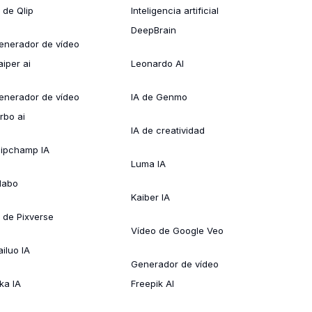
 de Qlip
Inteligencia artificial
DeepBrain
enerador de vídeo
aiper ai
Leonardo AI
enerador de vídeo
IA de Genmo
rbo ai
IA de creatividad
lipchamp IA
Luma IA
ílabo
Kaiber IA
A de Pixverse
Vídeo de Google Veo
ailuo IA
Generador de vídeo
ka IA
Freepik AI