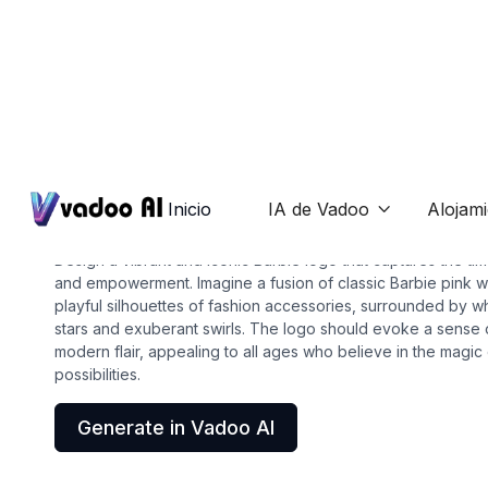
Logos
barbie logo
Inicio
IA de Vadoo
Alojam

Design a vibrant and iconic Barbie logo that captures the ti
and empowerment. Imagine a fusion of classic Barbie pink 
playful silhouettes of fashion accessories, surrounded by wh
stars and exuberant swirls. The logo should evoke a sense o
modern flair, appealing to all ages who believe in the magi
possibilities.
Generate in Vadoo AI