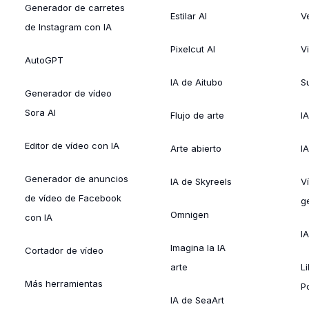
Generador de carretes
Estilar AI
V
de Instagram con IA
Pixelcut AI
V
AutoGPT
IA de Aitubo
Su
Generador de vídeo
Sora AI
Flujo de arte
I
Editor de vídeo con IA
Arte abierto
I
Generador de anuncios
IA de Skyreels
V
de vídeo de Facebook
g
Omnigen
con IA
I
Imagina la IA
Cortador de vídeo
arte
L
Más herramientas
P
IA de SeaArt