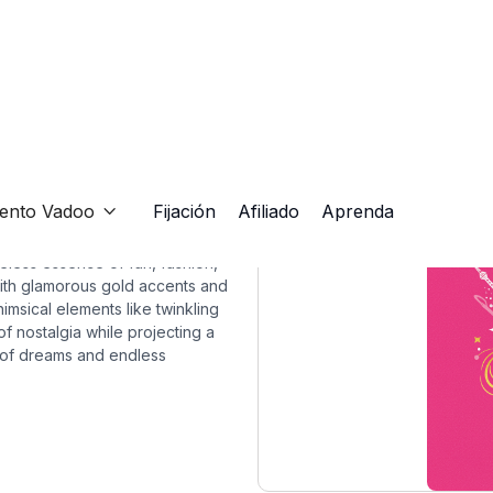
iento Vadoo
Fijación
Afiliado
Aprenda

meless essence of fun, fashion,
with glamorous gold accents and
imsical elements like twinkling
f nostalgia while projecting a
c of dreams and endless