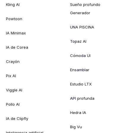
Kling AI
Sueño profundo
Generador
Powtoon
UNA PISCINA
IA Minimax
Topaz AI
IA de Corea
Cómoda UI
Crayón
Ensamblar
Pix AI
Estudio LTX
Viggle AI
API profunda
Pollo AI
Hedra IA
IA de Clipfly
Big Vu
Inteligencia artificial