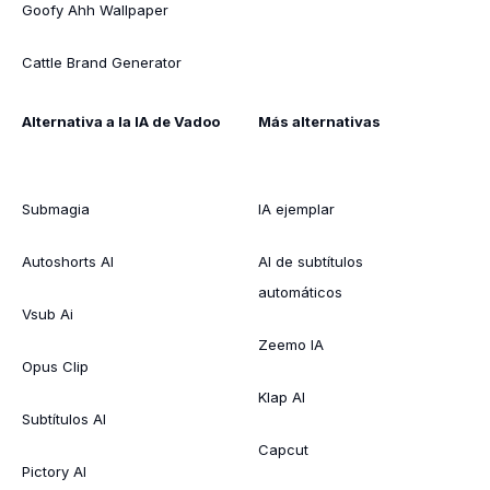
Goofy Ahh Wallpaper
Cattle Brand Generator
Alternativa a la IA de Vadoo
Más alternativas
Submagia
IA ejemplar
Autoshorts AI
AI de subtítulos
automáticos
Vsub Ai
Zeemo IA
Opus Clip
Klap AI
Subtítulos AI
Capcut
Pictory AI