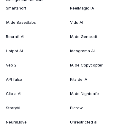
Smartshort
ReelMagic IA
IA de Basedlabs
Vidu AI
Recraft AI
IA de Gencraft
Hotpot AI
Ideograma AI
Veo 2
IA de Copycopter
API falsa
Kits de IA
Clip a AI
IA de Nightcafe
StarryAI
Picrew
Neural.love
Unrestricted ai