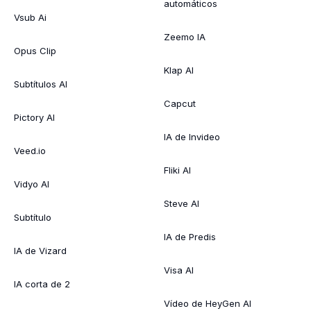
automáticos
Vsub Ai
Zeemo IA
Opus Clip
Klap AI
Subtítulos AI
Capcut
Pictory AI
IA de Invideo
Veed.io
Fliki AI
Vidyo AI
Steve AI
Subtítulo
IA de Predis
IA de Vizard
Visa AI
IA corta de 2
Vídeo de HeyGen AI