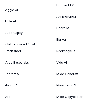
Estudio LTX
Viggle AI
API profunda
Pollo AI
Hedra IA
IA de Clipfly
Big Vu
Inteligencia artificial
Smartshort
ReelMagic IA
IA de Basedlabs
Vidu AI
Recraft AI
IA de Gencraft
Hotpot AI
Ideograma AI
Veo 2
IA de Copycopter