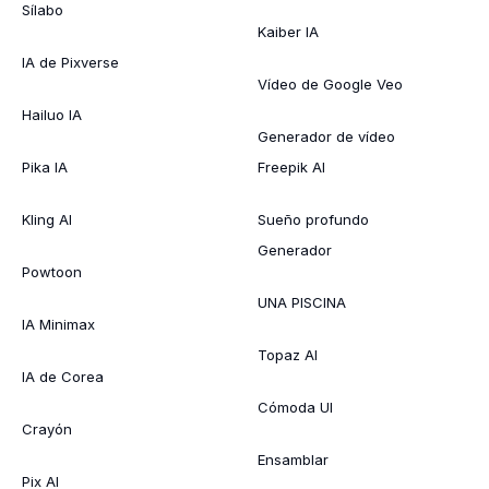
Sílabo
Kaiber IA
IA de Pixverse
Vídeo de Google Veo
Hailuo IA
Generador de vídeo
Pika IA
Freepik AI
Kling AI
Sueño profundo
Generador
Powtoon
UNA PISCINA
IA Minimax
Topaz AI
IA de Corea
Cómoda UI
Crayón
Ensamblar
Pix AI