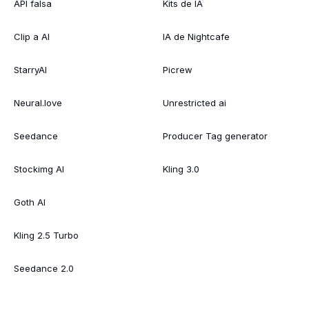
API falsa
Kits de IA
Clip a AI
IA de Nightcafe
StarryAI
Picrew
Neural.love
Unrestricted ai
Seedance
Producer Tag generator
Stockimg AI
Kling 3.0
Goth AI
Kling 2.5 Turbo
Seedance 2.0