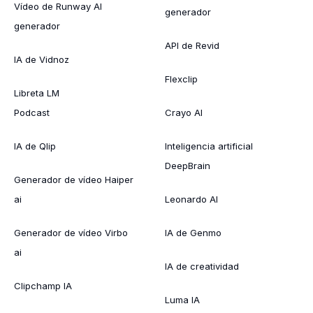
Vídeo de Runway AI
generador
generador
API de Revid
IA de Vidnoz
Flexclip
Libreta LM
Podcast
Crayo AI
IA de Qlip
Inteligencia artificial
DeepBrain
Generador de vídeo Haiper
ai
Leonardo AI
Generador de vídeo Virbo
IA de Genmo
ai
IA de creatividad
Clipchamp IA
Luma IA