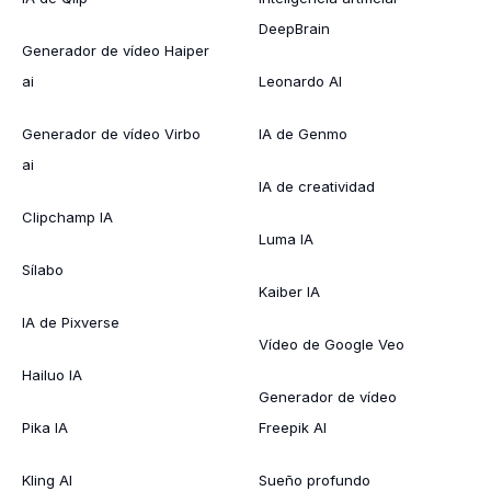
DeepBrain
Generador de vídeo Haiper
ai
Leonardo AI
Generador de vídeo Virbo
IA de Genmo
ai
IA de creatividad
Clipchamp IA
Luma IA
Sílabo
Kaiber IA
IA de Pixverse
Vídeo de Google Veo
Hailuo IA
Generador de vídeo
Pika IA
Freepik AI
Kling AI
Sueño profundo