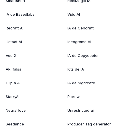
Smartshort
ReelMagic IA
IA de Basedlabs
Vidu AI
Recraft AI
IA de Gencraft
Hotpot AI
Ideograma AI
Veo 2
IA de Copycopter
API falsa
Kits de IA
Clip a AI
IA de Nightcafe
StarryAI
Picrew
Neural.love
Unrestricted ai
Seedance
Producer Tag generator