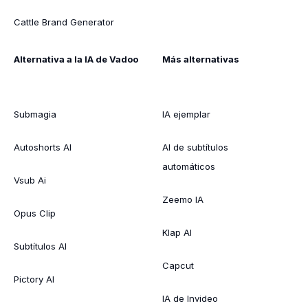
Cattle Brand Generator
Alternativa a la IA de Vadoo
Más alternativas
Submagia
IA ejemplar
Autoshorts AI
AI de subtítulos
automáticos
Vsub Ai
Zeemo IA
Opus Clip
Klap AI
Subtítulos AI
Capcut
Pictory AI
IA de Invideo