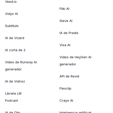
Veed.io
Fliki AI
Vidyo AI
Steve AI
Subtítulo
IA de Predis
IA de Vizard
Visa AI
IA corta de 2
Vídeo de HeyGen AI
Vídeo de Runway AI
generador
generador
API de Revid
IA de Vidnoz
Flexclip
Libreta LM
Podcast
Crayo AI
IA de Qlip
Inteligencia artificial