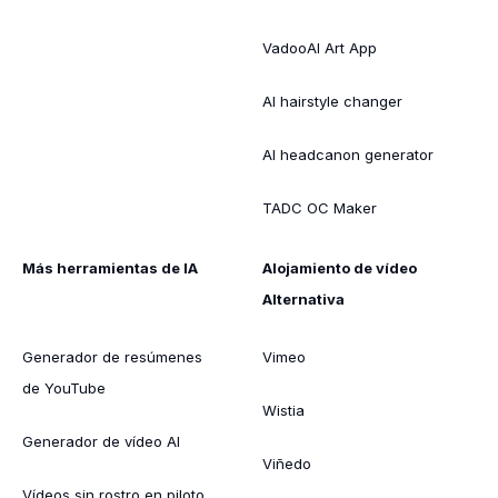
VadooAI Art App
AI hairstyle changer
AI headcanon generator
TADC OC Maker
Más herramientas de IA
Alojamiento de vídeo
Alternativa
Generador de resúmenes
Vimeo
de YouTube
Wistia
Generador de vídeo AI
Viñedo
Vídeos sin rostro en piloto