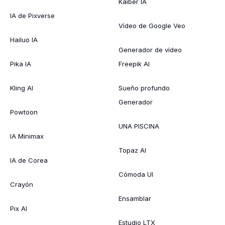
Kaiber IA
IA de Pixverse
Vídeo de Google Veo
Hailuo IA
Generador de vídeo
Pika IA
Freepik AI
Kling AI
Sueño profundo
Generador
Powtoon
UNA PISCINA
IA Minimax
Topaz AI
IA de Corea
Cómoda UI
Crayón
Ensamblar
Pix AI
Estudio LTX