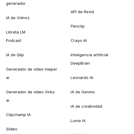
generador
API de Revid
IA de Vidnoz
Flexclip
Libreta LM
Podcast
Crayo AI
IA de Qlip
Inteligencia artificial
DeepBrain
Generador de vídeo Haiper
ai
Leonardo AI
Generador de vídeo Virbo
IA de Genmo
ai
IA de creatividad
Clipchamp IA
Luma IA
Sílabo