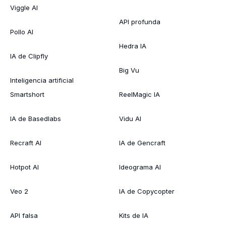
Viggle AI
API profunda
Pollo AI
Hedra IA
IA de Clipfly
Big Vu
Inteligencia artificial
Smartshort
ReelMagic IA
IA de Basedlabs
Vidu AI
Recraft AI
IA de Gencraft
Hotpot AI
Ideograma AI
Veo 2
IA de Copycopter
API falsa
Kits de IA