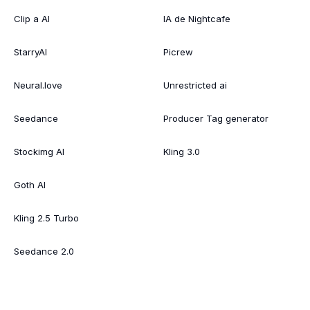
Clip a AI
IA de Nightcafe
StarryAI
Picrew
Neural.love
Unrestricted ai
Seedance
Producer Tag generator
Stockimg AI
Kling 3.0
Goth AI
Kling 2.5 Turbo
Seedance 2.0