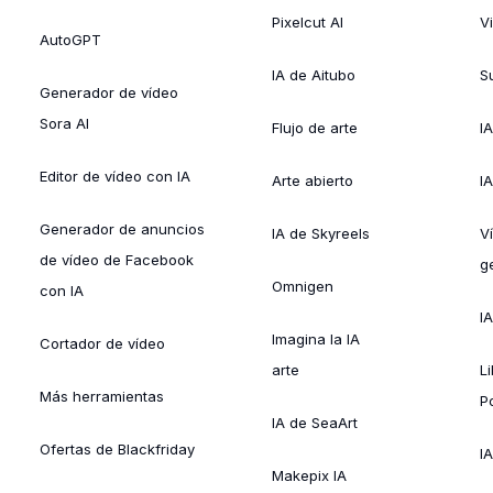
Pixelcut AI
V
AutoGPT
IA de Aitubo
Su
Generador de vídeo
Sora AI
Flujo de arte
I
Editor de vídeo con IA
Arte abierto
I
Generador de anuncios
IA de Skyreels
V
de vídeo de Facebook
g
Omnigen
con IA
I
Imagina la IA
Cortador de vídeo
arte
L
Más herramientas
P
IA de SeaArt
Ofertas de Blackfriday
IA
Makepix IA