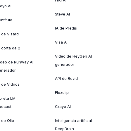
idyo AI
Steve AI
btítulo
IA de Predis
A de Vizard
Visa AI
A corta de 2
Vídeo de HeyGen AI
ídeo de Runway AI
generador
enerador
API de Revid
A de Vidnoz
Flexclip
ibreta LM
odcast
Crayo AI
 de Qlip
Inteligencia artificial
DeepBrain