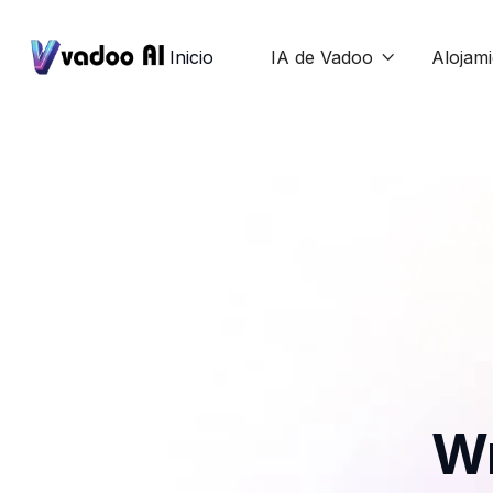
Inicio
IA de Vadoo
Alojam

Wr