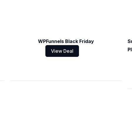
WPFunnels Black Friday
S
P
View Deal