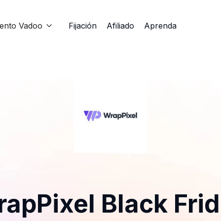
iento Vadoo
Fijación
Afiliado
Aprenda

apPixel Black Fri