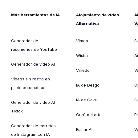
Más herramientas de IA
Alojamiento de vídeo
A
Alternativa
V
Generador de
Vimeo
S
resúmenes de YouTube
Wistia
A
Generador de vídeo AI
Viñedo
V
Vídeos sin rostro en
IA de Dezgo
O
piloto automático
IA de Goku
Su
Generador de vídeo AI
Tiktok
Gurú del arte
Pi
Generador de carretes
Estilar AI
V
de Instagram con IA