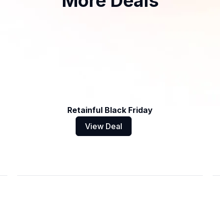
More Deals
Retainful Black Friday
View Deal