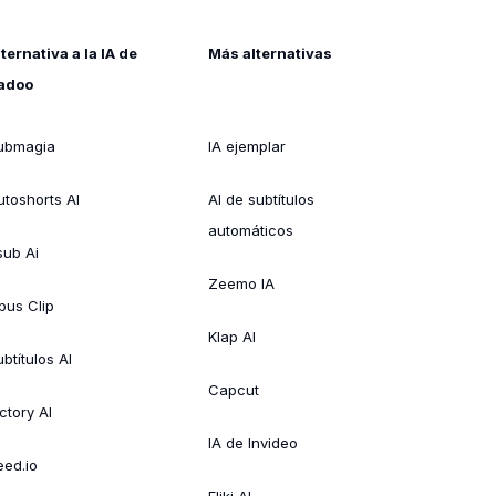
lternativa a la IA de
Más alternativas
adoo
ubmagia
IA ejemplar
utoshorts AI
AI de subtítulos
automáticos
sub Ai
Zeemo IA
pus Clip
Klap AI
btítulos AI
Capcut
ctory AI
IA de Invideo
eed.io
Fliki AI