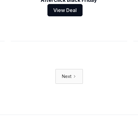
AfterClick Black Friday
View Deal
Next