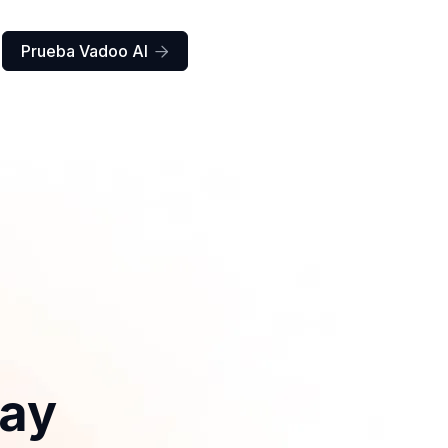
Prueba Vadoo AI

day