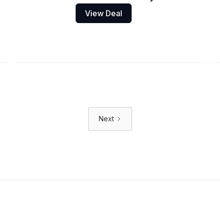
View Deal
Next