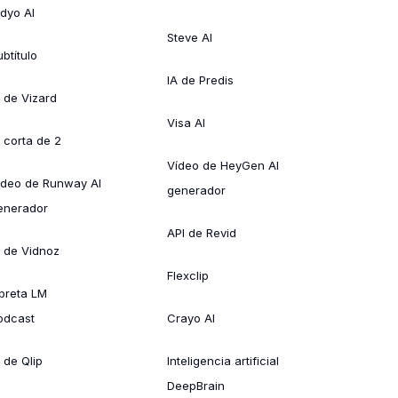
idyo AI
Steve AI
btítulo
IA de Predis
A de Vizard
Visa AI
A corta de 2
Vídeo de HeyGen AI
ídeo de Runway AI
generador
enerador
API de Revid
A de Vidnoz
Flexclip
ibreta LM
odcast
Crayo AI
 de Qlip
Inteligencia artificial
DeepBrain