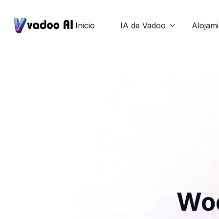
Inicio
IA de Vadoo
Alojam

Woo