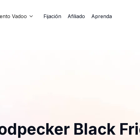
iento Vadoo
Fijación
Afiliado
Aprenda

dpecker Black Fr