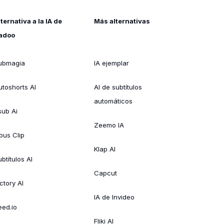
lternativa a la IA de
Más alternativas
adoo
ubmagia
IA ejemplar
utoshorts AI
AI de subtítulos
automáticos
sub Ai
Zeemo IA
pus Clip
Klap AI
btítulos AI
Capcut
ctory AI
IA de Invideo
eed.io
Fliki AI