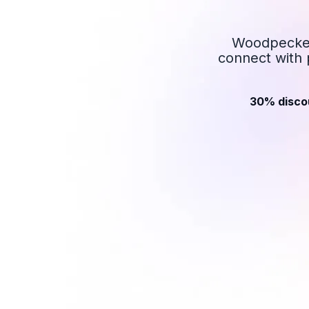
Woodpecker 
connect with 
30% discou