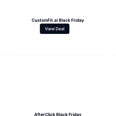
CustomFit.ai Black Friday
View Deal
AfterClick Black Friday