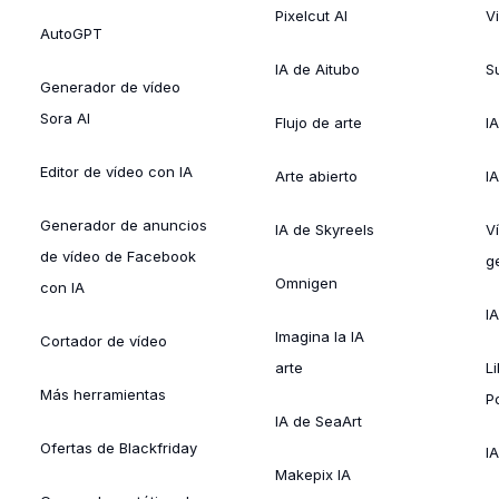
Pixelcut AI
V
AutoGPT
IA de Aitubo
Su
Generador de vídeo
Sora AI
Flujo de arte
I
Editor de vídeo con IA
Arte abierto
I
Generador de anuncios
IA de Skyreels
V
de vídeo de Facebook
g
Omnigen
con IA
I
Imagina la IA
Cortador de vídeo
arte
L
Más herramientas
P
IA de SeaArt
Ofertas de Blackfriday
IA
Makepix IA