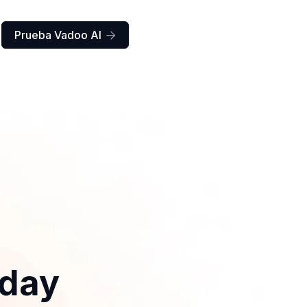
Prueba Vadoo AI

iday