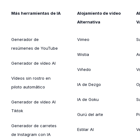
Más herramientas de IA
Alojamiento de vídeo
A
Alternativa
V
Generador de
Vimeo
S
resúmenes de YouTube
Wistia
A
Generador de vídeo AI
Viñedo
V
Vídeos sin rostro en
IA de Dezgo
O
piloto automático
IA de Goku
Su
Generador de vídeo AI
Tiktok
Gurú del arte
Pi
Generador de carretes
Estilar AI
V
de Instagram con IA