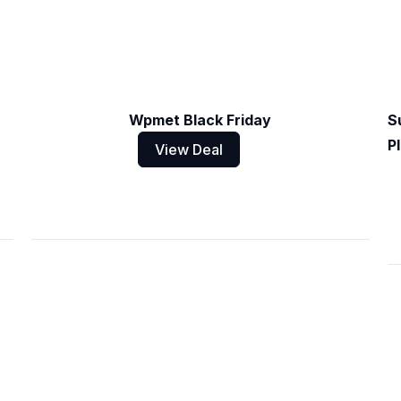
Wpmet Black Friday
S
P
View Deal