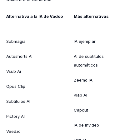
Alternativa a la IA de Vadoo
Más alternativas
Submagia
IA ejemplar
Autoshorts AI
AI de subtítulos
automáticos
Vsub Ai
Zeemo IA
Opus Clip
Klap AI
Subtítulos AI
Capcut
Pictory AI
IA de Invideo
Veed.io
Fliki AI