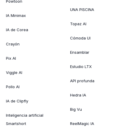
Powtoon
UNA PISCINA
IA Minimax
Topaz AI
IA de Corea
Cómoda UI
Crayón
Ensamblar
Pix AI
Estudio LTX
Viggle AI
API profunda
Pollo AI
Hedra IA
IA de Clipfly
Big Vu
Inteligencia artificial
Smartshort
ReelMagic IA