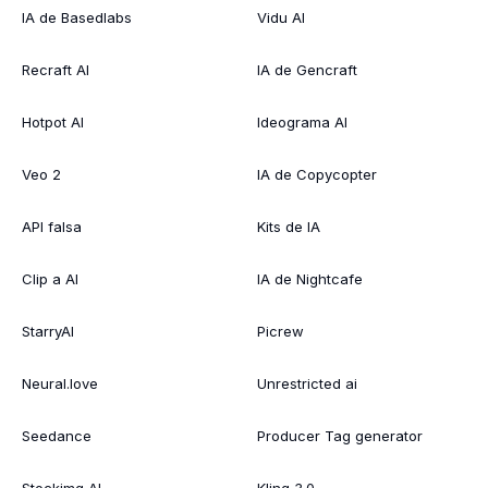
IA de Basedlabs
Vidu AI
Recraft AI
IA de Gencraft
Hotpot AI
Ideograma AI
Veo 2
IA de Copycopter
API falsa
Kits de IA
Clip a AI
IA de Nightcafe
StarryAI
Picrew
Neural.love
Unrestricted ai
Seedance
Producer Tag generator
Stockimg AI
Kling 3.0