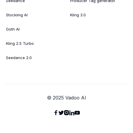
Seedance
Producer Tag generator
Stockimg AI
Kling 3.0
Goth AI
Kling 2.5 Turbo
Seedance 2.0
© 2025 Vadoo AI




