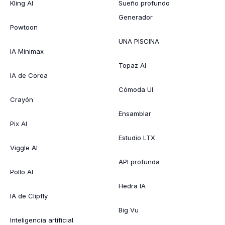
Kling AI
Sueño profundo
Generador
Powtoon
UNA PISCINA
IA Minimax
Topaz AI
IA de Corea
Cómoda UI
Crayón
Ensamblar
Pix AI
Estudio LTX
Viggle AI
API profunda
Pollo AI
Hedra IA
IA de Clipfly
Big Vu
Inteligencia artificial