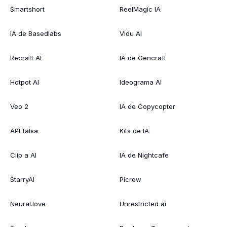
Smartshort
ReelMagic IA
IA de Basedlabs
Vidu AI
Recraft AI
IA de Gencraft
Hotpot AI
Ideograma AI
Veo 2
IA de Copycopter
API falsa
Kits de IA
Clip a AI
IA de Nightcafe
StarryAI
Picrew
Neural.love
Unrestricted ai