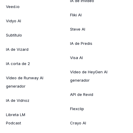
IA de Invideo
Veed.io
Fliki AI
Vidyo AI
Steve AI
Subtítulo
IA de Predis
IA de Vizard
Visa AI
IA corta de 2
Vídeo de HeyGen AI
Vídeo de Runway AI
generador
generador
API de Revid
IA de Vidnoz
Flexclip
Libreta LM
Podcast
Crayo AI