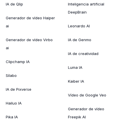
IA de Qlip
Inteligencia artificial
DeepBrain
Generador de vídeo Haiper
ai
Leonardo AI
Generador de vídeo Virbo
IA de Genmo
ai
IA de creatividad
Clipchamp IA
Luma IA
Sílabo
Kaiber IA
IA de Pixverse
Vídeo de Google Veo
Hailuo IA
Generador de vídeo
Pika IA
Freepik AI