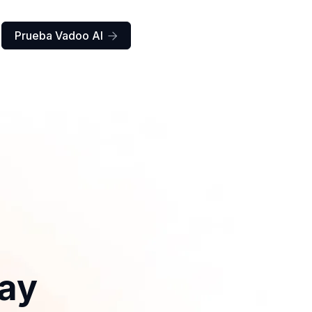
Prueba Vadoo AI

day