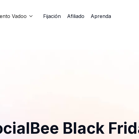
iento Vadoo
Fijación
Afiliado
Aprenda

cialBee Black Fri