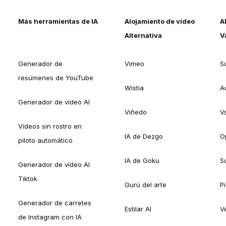
Más herramientas de IA
Alojamiento de vídeo
A
Alternativa
V
Generador de
Vimeo
S
resúmenes de YouTube
Wistia
A
Generador de vídeo AI
Viñedo
V
Vídeos sin rostro en
IA de Dezgo
O
piloto automático
IA de Goku
Su
Generador de vídeo AI
Tiktok
Gurú del arte
Pi
Generador de carretes
Estilar AI
V
de Instagram con IA