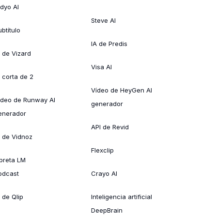
idyo AI
Steve AI
btítulo
IA de Predis
A de Vizard
Visa AI
A corta de 2
Vídeo de HeyGen AI
ídeo de Runway AI
generador
enerador
API de Revid
A de Vidnoz
Flexclip
ibreta LM
odcast
Crayo AI
 de Qlip
Inteligencia artificial
DeepBrain