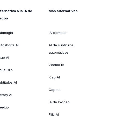
lternativa a la IA de
Más alternativas
adoo
ubmagia
IA ejemplar
utoshorts AI
AI de subtítulos
automáticos
sub Ai
Zeemo IA
pus Clip
Klap AI
btítulos AI
Capcut
ctory AI
IA de Invideo
eed.io
Fliki AI