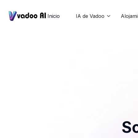
Inicio
IA de Vadoo
Alojam

So