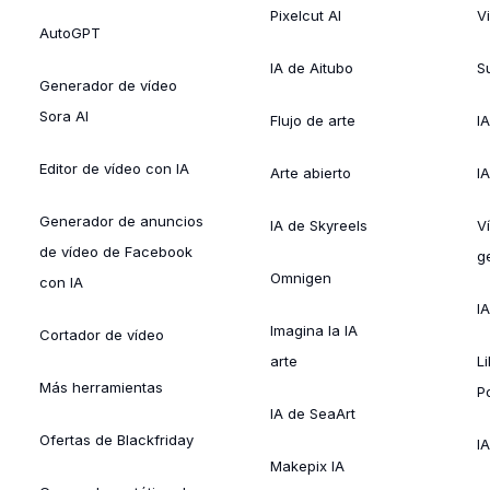
Pixelcut AI
V
AutoGPT
IA de Aitubo
Su
Generador de vídeo
Sora AI
Flujo de arte
I
Editor de vídeo con IA
Arte abierto
I
Generador de anuncios
IA de Skyreels
V
de vídeo de Facebook
g
Omnigen
con IA
I
Imagina la IA
Cortador de vídeo
arte
L
Más herramientas
P
IA de SeaArt
Ofertas de Blackfriday
IA
Makepix IA