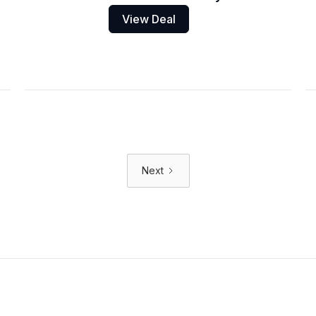
View Deal
Next