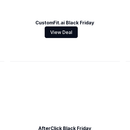
CustomFit.ai Black Friday
View Deal
AfterClick Black Friday