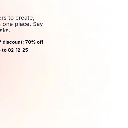
rs to create,
m one place. Say
sks.
” discount: 70% off
5 to 02-12-25