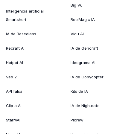
Big Vu
Inteligencia artificial
Smartshort
ReelMagic IA
IA de Basedlabs
Vidu AI
Recraft AI
IA de Gencraft
Hotpot AI
Ideograma AI
Veo 2
IA de Copycopter
API falsa
Kits de IA
Clip a AI
IA de Nightcafe
StarryAI
Picrew