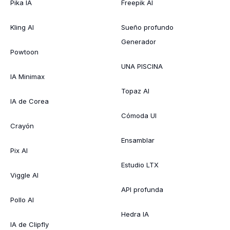
Pika IA
Freepik AI
Kling AI
Sueño profundo
Generador
Powtoon
UNA PISCINA
IA Minimax
Topaz AI
IA de Corea
Cómoda UI
Crayón
Ensamblar
Pix AI
Estudio LTX
Viggle AI
API profunda
Pollo AI
Hedra IA
IA de Clipfly