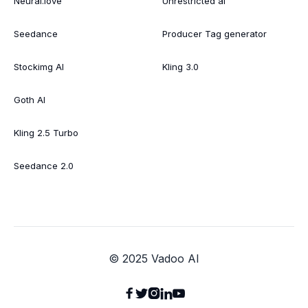
Neural.love
Unrestricted ai
Seedance
Producer Tag generator
Stockimg AI
Kling 3.0
Goth AI
Kling 2.5 Turbo
Seedance 2.0
© 2025 Vadoo AI




