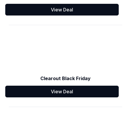
View Deal
Clearout Black Friday
View Deal