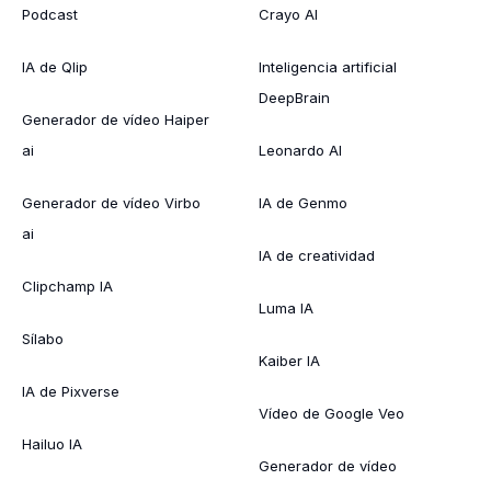
Podcast
Crayo AI
IA de Qlip
Inteligencia artificial
DeepBrain
Generador de vídeo Haiper
ai
Leonardo AI
Generador de vídeo Virbo
IA de Genmo
ai
IA de creatividad
Clipchamp IA
Luma IA
Sílabo
Kaiber IA
IA de Pixverse
Vídeo de Google Veo
Hailuo IA
Generador de vídeo