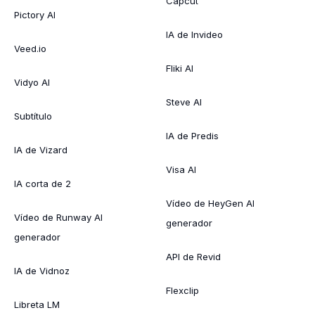
Capcut
Pictory AI
IA de Invideo
Veed.io
Fliki AI
Vidyo AI
Steve AI
Subtítulo
IA de Predis
IA de Vizard
Visa AI
IA corta de 2
Vídeo de HeyGen AI
Vídeo de Runway AI
generador
generador
API de Revid
IA de Vidnoz
Flexclip
Libreta LM