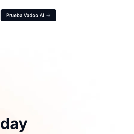
Prueba Vadoo AI

iday