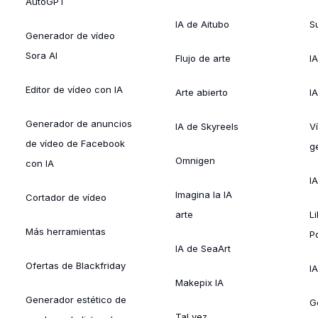
AutoGPT
IA de Aitubo
Su
Generador de vídeo
Sora AI
Flujo de arte
I
Editor de vídeo con IA
Arte abierto
I
Generador de anuncios
IA de Skyreels
V
de vídeo de Facebook
g
Omnigen
con IA
I
Imagina la IA
Cortador de vídeo
arte
L
Más herramientas
P
IA de SeaArt
Ofertas de Blackfriday
IA
Makepix IA
Generador estético de
G
Tal vez