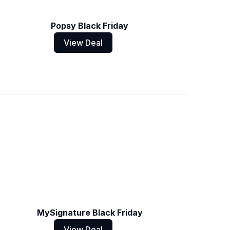
Popsy Black Friday
View Deal
MySignature Black Friday
View Deal