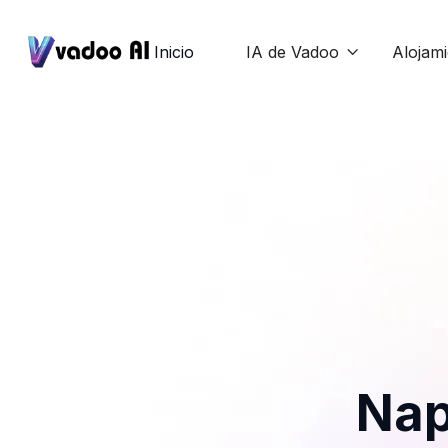
Inicio
IA de Vadoo
Alojam

Nap