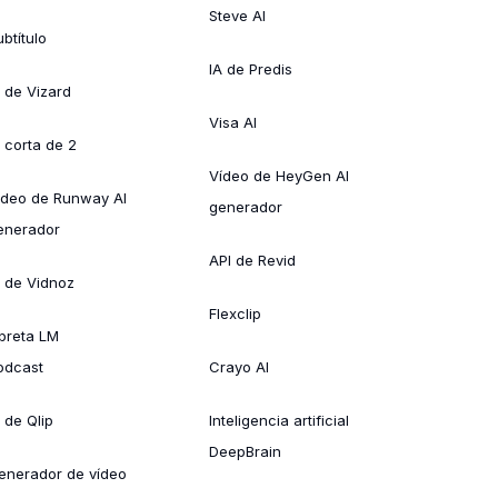
Steve AI
btítulo
IA de Predis
A de Vizard
Visa AI
A corta de 2
Vídeo de HeyGen AI
ídeo de Runway AI
generador
enerador
API de Revid
A de Vidnoz
Flexclip
ibreta LM
odcast
Crayo AI
 de Qlip
Inteligencia artificial
DeepBrain
enerador de vídeo