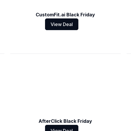
CustomFit.ai Black Friday
View Deal
AfterClick Black Friday
View Deal