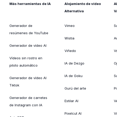
Más herramientas de IA
Alojamiento de vídeo
A
Alternativa
V
Generador de
Vimeo
S
resúmenes de YouTube
Wistia
A
Generador de vídeo AI
Viñedo
V
Vídeos sin rostro en
IA de Dezgo
O
piloto automático
IA de Goku
Su
Generador de vídeo AI
Tiktok
Gurú del arte
Pi
Generador de carretes
Estilar AI
V
de Instagram con IA
Pixelcut AI
V