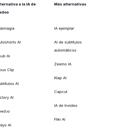
lternativa a la IA de
Más alternativas
adoo
ubmagia
IA ejemplar
utoshorts AI
AI de subtítulos
automáticos
sub Ai
Zeemo IA
pus Clip
Klap AI
btítulos AI
Capcut
ctory AI
IA de Invideo
eed.io
Fliki AI
idyo AI