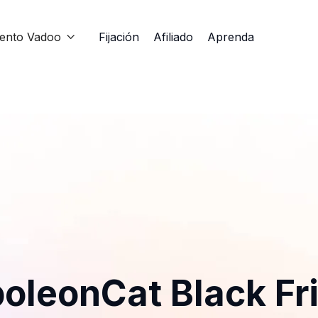
iento Vadoo
Fijación
Afiliado
Aprenda

oleonCat Black Fr