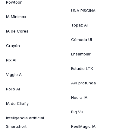
Powtoon
UNA PISCINA
IA Minimax
Topaz AI
IA de Corea
Cómoda UI
Crayón
Ensamblar
Pix AI
Estudio LTX
Viggle AI
API profunda
Pollo AI
Hedra IA
IA de Clipfly
Big Vu
Inteligencia artificial
Smartshort
ReelMagic IA