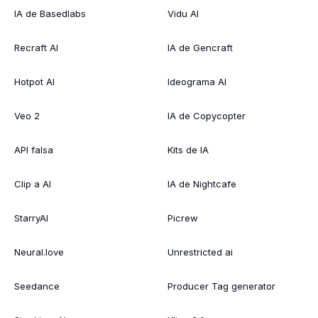
IA de Basedlabs
Vidu AI
Recraft AI
IA de Gencraft
Hotpot AI
Ideograma AI
Veo 2
IA de Copycopter
API falsa
Kits de IA
Clip a AI
IA de Nightcafe
StarryAI
Picrew
Neural.love
Unrestricted ai
Seedance
Producer Tag generator