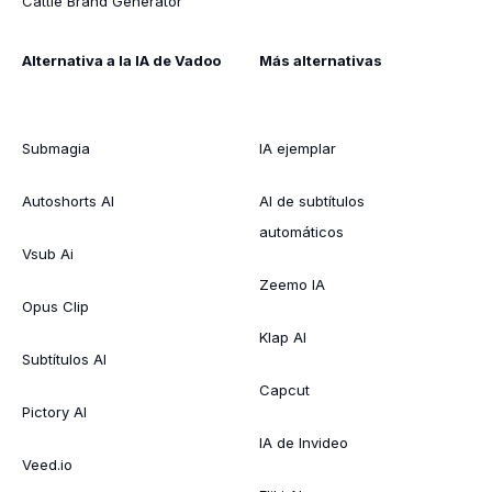
Cattle Brand Generator
Alternativa a la IA de Vadoo
Más alternativas
Submagia
IA ejemplar
Autoshorts AI
AI de subtítulos
automáticos
Vsub Ai
Zeemo IA
Opus Clip
Klap AI
Subtítulos AI
Capcut
Pictory AI
IA de Invideo
Veed.io