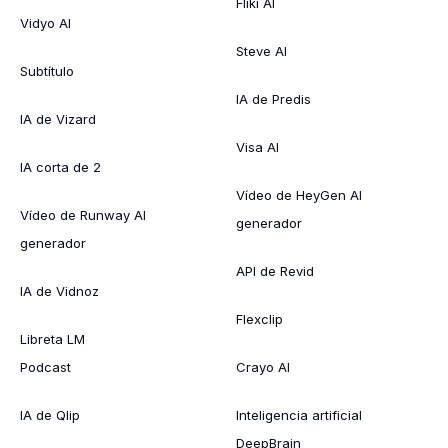
Fliki AI
Vidyo AI
Steve AI
Subtítulo
IA de Predis
IA de Vizard
Visa AI
IA corta de 2
Vídeo de HeyGen AI
Vídeo de Runway AI
generador
generador
API de Revid
IA de Vidnoz
Flexclip
Libreta LM
Podcast
Crayo AI
IA de Qlip
Inteligencia artificial
DeepBrain