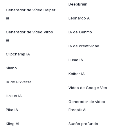
DeepBrain
Generador de vídeo Haiper
ai
Leonardo AI
Generador de vídeo Virbo
IA de Genmo
ai
IA de creatividad
Clipchamp IA
Luma IA
Sílabo
Kaiber IA
IA de Pixverse
Vídeo de Google Veo
Hailuo IA
Generador de vídeo
Pika IA
Freepik AI
Kling AI
Sueño profundo