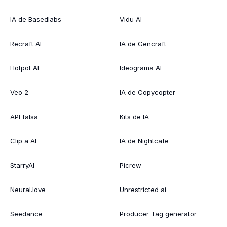
IA de Basedlabs
Vidu AI
Recraft AI
IA de Gencraft
Hotpot AI
Ideograma AI
Veo 2
IA de Copycopter
API falsa
Kits de IA
Clip a AI
IA de Nightcafe
StarryAI
Picrew
Neural.love
Unrestricted ai
Seedance
Producer Tag generator