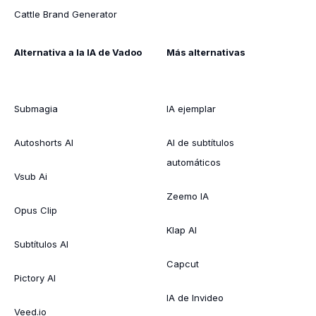
Cattle Brand Generator
Alternativa a la IA de Vadoo
Más alternativas
Submagia
IA ejemplar
Autoshorts AI
AI de subtítulos
automáticos
Vsub Ai
Zeemo IA
Opus Clip
Klap AI
Subtítulos AI
Capcut
Pictory AI
IA de Invideo
Veed.io