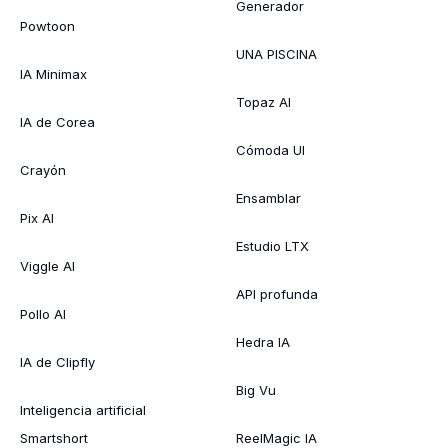
Generador
Powtoon
UNA PISCINA
IA Minimax
Topaz AI
IA de Corea
Cómoda UI
Crayón
Ensamblar
Pix AI
Estudio LTX
Viggle AI
API profunda
Pollo AI
Hedra IA
IA de Clipfly
Big Vu
Inteligencia artificial
Smartshort
ReelMagic IA