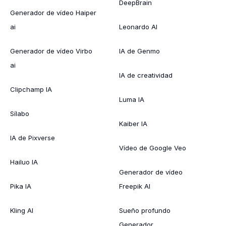
DeepBrain
Generador de vídeo Haiper
ai
Leonardo AI
Generador de vídeo Virbo
IA de Genmo
ai
IA de creatividad
Clipchamp IA
Luma IA
Sílabo
Kaiber IA
IA de Pixverse
Vídeo de Google Veo
Hailuo IA
Generador de vídeo
Pika IA
Freepik AI
Kling AI
Sueño profundo
Generador