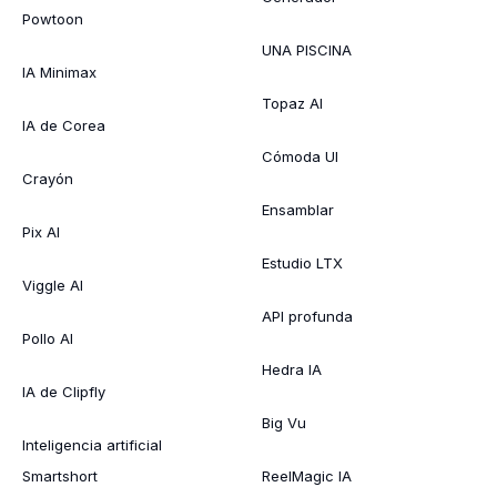
Powtoon
UNA PISCINA
IA Minimax
Topaz AI
IA de Corea
Cómoda UI
Crayón
Ensamblar
Pix AI
Estudio LTX
Viggle AI
API profunda
Pollo AI
Hedra IA
IA de Clipfly
Big Vu
Inteligencia artificial
Smartshort
ReelMagic IA