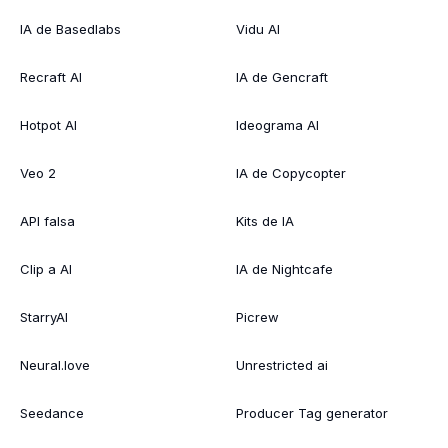
IA de Basedlabs
Vidu AI
Recraft AI
IA de Gencraft
Hotpot AI
Ideograma AI
Veo 2
IA de Copycopter
API falsa
Kits de IA
Clip a AI
IA de Nightcafe
StarryAI
Picrew
Neural.love
Unrestricted ai
Seedance
Producer Tag generator