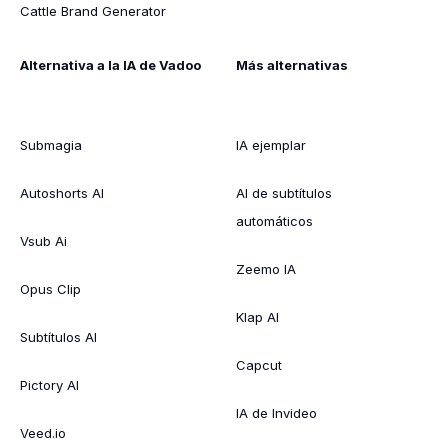
Cattle Brand Generator
Alternativa a la IA de Vadoo
Más alternativas
Submagia
IA ejemplar
Autoshorts AI
AI de subtítulos
automáticos
Vsub Ai
Zeemo IA
Opus Clip
Klap AI
Subtítulos AI
Capcut
Pictory AI
IA de Invideo
Veed.io