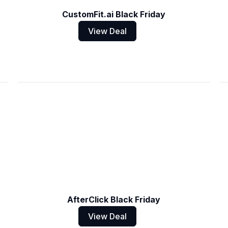
CustomFit.ai Black Friday
View Deal
AfterClick Black Friday
View Deal