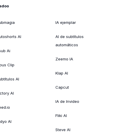
adoo
ubmagia
IA ejemplar
utoshorts AI
AI de subtítulos
automáticos
sub Ai
Zeemo IA
pus Clip
Klap AI
btítulos AI
Capcut
ctory AI
IA de Invideo
eed.io
Fliki AI
idyo AI
Steve AI