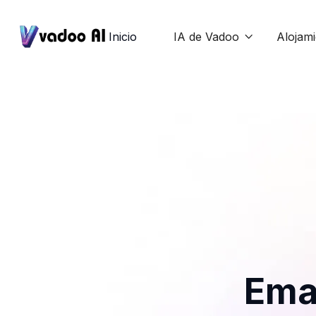
Inicio
IA de Vadoo
Alojam

Ema