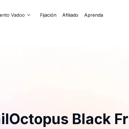
iento Vadoo
Fijación
Afiliado
Aprenda

ilOctopus Black Fr