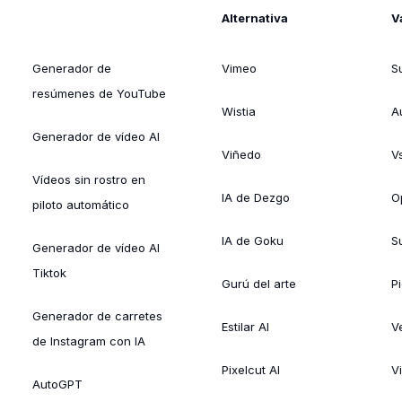
Alternativa
V
Generador de
Vimeo
S
resúmenes de YouTube
Wistia
A
Generador de vídeo AI
Viñedo
V
Vídeos sin rostro en
IA de Dezgo
O
piloto automático
IA de Goku
Su
Generador de vídeo AI
Tiktok
Gurú del arte
Pi
Generador de carretes
Estilar AI
V
de Instagram con IA
Pixelcut AI
V
AutoGPT