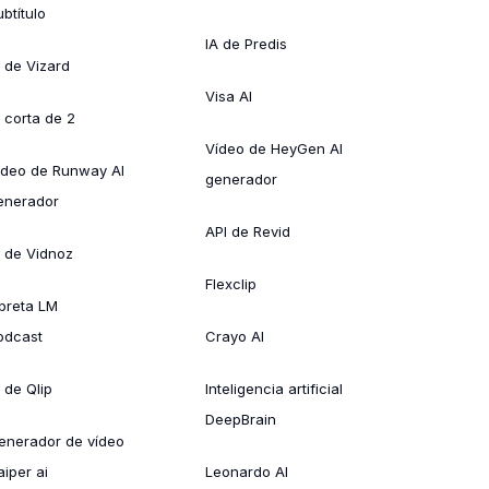
btítulo
IA de Predis
A de Vizard
Visa AI
A corta de 2
Vídeo de HeyGen AI
ídeo de Runway AI
generador
enerador
API de Revid
A de Vidnoz
Flexclip
ibreta LM
odcast
Crayo AI
 de Qlip
Inteligencia artificial
DeepBrain
enerador de vídeo
aiper ai
Leonardo AI