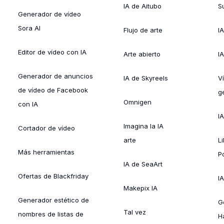
IA de Aitubo
Su
Generador de vídeo
Sora AI
Flujo de arte
I
Editor de vídeo con IA
Arte abierto
I
Generador de anuncios
IA de Skyreels
V
de vídeo de Facebook
g
Omnigen
con IA
I
Imagina la IA
Cortador de vídeo
arte
L
Más herramientas
P
IA de SeaArt
Ofertas de Blackfriday
IA
Makepix IA
Generador estético de
G
Tal vez
nombres de listas de
H