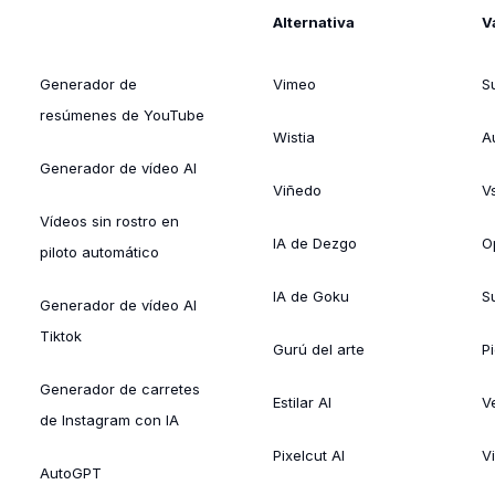
Alternativa
V
Generador de
Vimeo
S
resúmenes de YouTube
Wistia
A
Generador de vídeo AI
Viñedo
V
Vídeos sin rostro en
IA de Dezgo
O
piloto automático
IA de Goku
Su
Generador de vídeo AI
Tiktok
Gurú del arte
Pi
Generador de carretes
Estilar AI
V
de Instagram con IA
Pixelcut AI
V
AutoGPT