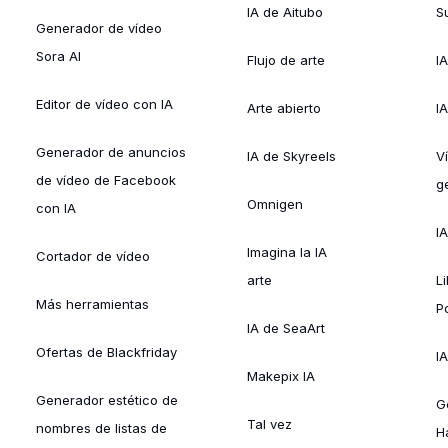
IA de Aitubo
Su
Generador de vídeo
Sora AI
Flujo de arte
I
Editor de vídeo con IA
Arte abierto
I
Generador de anuncios
IA de Skyreels
V
de vídeo de Facebook
g
Omnigen
con IA
I
Imagina la IA
Cortador de vídeo
arte
L
Más herramientas
P
IA de SeaArt
Ofertas de Blackfriday
IA
Makepix IA
Generador estético de
G
Tal vez
nombres de listas de
H