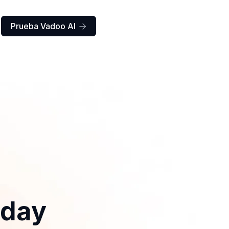
Prueba Vadoo AI

iday