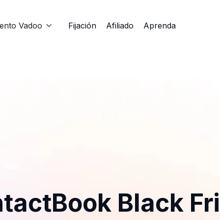
iento Vadoo
Fijación
Afiliado
Aprenda

tactBook Black Fr