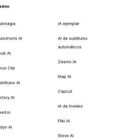
adoo
ubmagia
IA ejemplar
utoshorts AI
AI de subtítulos
automáticos
sub Ai
Zeemo IA
pus Clip
Klap AI
btítulos AI
Capcut
ctory AI
IA de Invideo
eed.io
Fliki AI
idyo AI
Steve AI