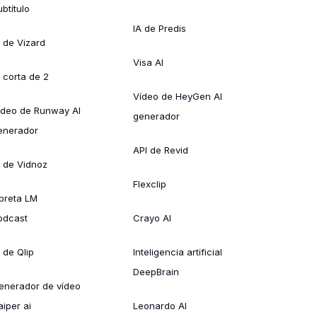
btítulo
IA de Predis
A de Vizard
Visa AI
A corta de 2
Vídeo de HeyGen AI
ídeo de Runway AI
generador
enerador
API de Revid
A de Vidnoz
Flexclip
ibreta LM
odcast
Crayo AI
 de Qlip
Inteligencia artificial
DeepBrain
enerador de vídeo
aiper ai
Leonardo AI