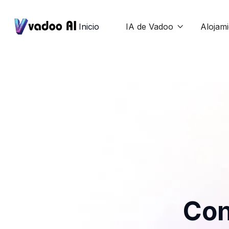
Inicio
IA de Vadoo
Alojam

Con