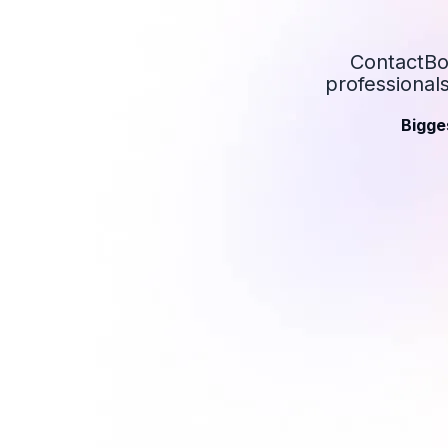
ContactBoo
professional
Bigge