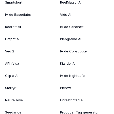
Smartshort
ReelMagic IA
IA de Basedlabs
Vidu AI
Recraft AI
IA de Gencraft
Hotpot AI
Ideograma AI
Veo 2
IA de Copycopter
API falsa
Kits de IA
Clip a AI
IA de Nightcafe
StarryAI
Picrew
Neural.love
Unrestricted ai
Seedance
Producer Tag generator