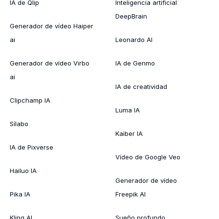
IA de Qlip
Inteligencia artificial
DeepBrain
Generador de vídeo Haiper
ai
Leonardo AI
Generador de vídeo Virbo
IA de Genmo
ai
IA de creatividad
Clipchamp IA
Luma IA
Sílabo
Kaiber IA
IA de Pixverse
Vídeo de Google Veo
Hailuo IA
Generador de vídeo
Pika IA
Freepik AI
Kling AI
Sueño profundo