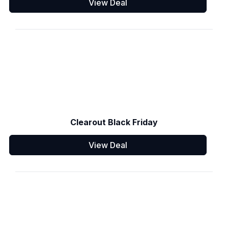
View Deal
Clearout Black Friday
View Deal