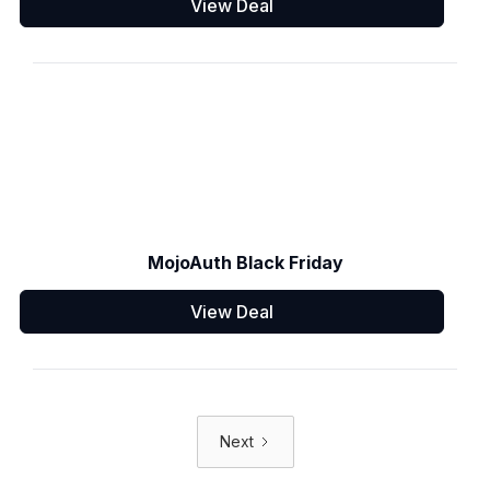
View Deal
MojoAuth Black Friday
View Deal
Next