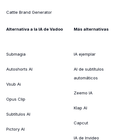
Cattle Brand Generator
Alternativa a la IA de Vadoo
Más alternativas
Submagia
IA ejemplar
Autoshorts AI
AI de subtítulos
automáticos
Vsub Ai
Zeemo IA
Opus Clip
Klap AI
Subtítulos AI
Capcut
Pictory AI
IA de Invideo