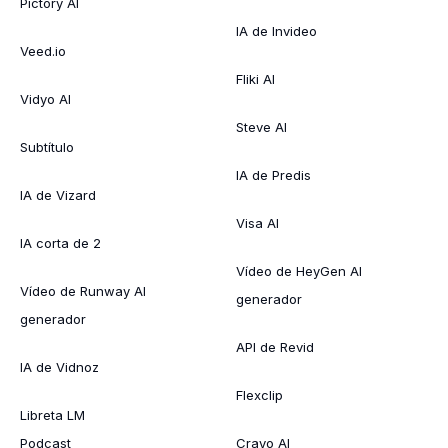
Pictory AI
IA de Invideo
Veed.io
Fliki AI
Vidyo AI
Steve AI
Subtítulo
IA de Predis
IA de Vizard
Visa AI
IA corta de 2
Vídeo de HeyGen AI
Vídeo de Runway AI
generador
generador
API de Revid
IA de Vidnoz
Flexclip
Libreta LM
Podcast
Crayo AI