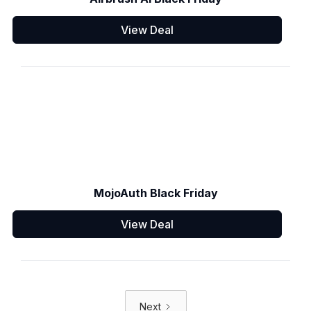
View Deal
MojoAuth Black Friday
View Deal
Next