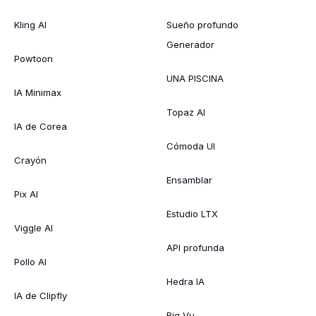
Kling AI
Sueño profundo
Generador
Powtoon
UNA PISCINA
IA Minimax
Topaz AI
IA de Corea
Cómoda UI
Crayón
Ensamblar
Pix AI
Estudio LTX
Viggle AI
API profunda
Pollo AI
Hedra IA
IA de Clipfly
Big Vu