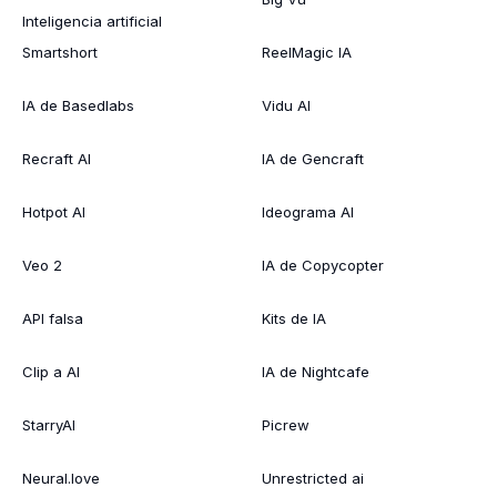
Inteligencia artificial
Smartshort
ReelMagic IA
IA de Basedlabs
Vidu AI
Recraft AI
IA de Gencraft
Hotpot AI
Ideograma AI
Veo 2
IA de Copycopter
API falsa
Kits de IA
Clip a AI
IA de Nightcafe
StarryAI
Picrew
Neural.love
Unrestricted ai