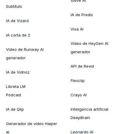
Steve AI
Subtítulo
IA de Predis
IA de Vizard
Visa AI
IA corta de 2
Vídeo de HeyGen AI
Vídeo de Runway AI
generador
generador
API de Revid
IA de Vidnoz
Flexclip
Libreta LM
Podcast
Crayo AI
IA de Qlip
Inteligencia artificial
DeepBrain
Generador de vídeo Haiper
ai
Leonardo AI