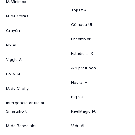
IA Minimax
Topaz AI
IA de Corea
Cómoda UI
Crayón
Ensamblar
Pix AI
Estudio LTX
Viggle AI
API profunda
Pollo AI
Hedra IA
IA de Clipfly
Big Vu
Inteligencia artificial
Smartshort
ReelMagic IA
IA de Basedlabs
Vidu AI