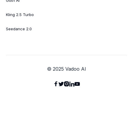
Goth AI
Kling 2.5 Turbo
Seedance 2.0
© 2025 Vadoo AI




