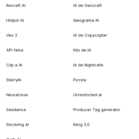
Recraft AI
IA de Gencraft
Hotpot AI
Ideograma AI
Veo 2
IA de Copycopter
API falsa
Kits de IA
Clip a AI
IA de Nightcafe
StarryAI
Picrew
Neural.love
Unrestricted ai
Seedance
Producer Tag generator
Stockimg AI
Kling 3.0