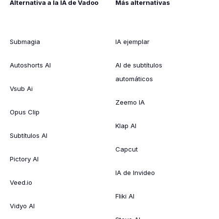
Alternativa a la IA de Vadoo
Más alternativas
Submagia
IA ejemplar
Autoshorts AI
AI de subtítulos
automáticos
Vsub Ai
Zeemo IA
Opus Clip
Klap AI
Subtítulos AI
Capcut
Pictory AI
IA de Invideo
Veed.io
Fliki AI
Vidyo AI