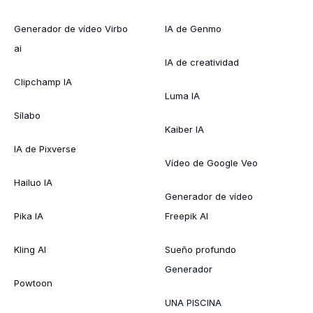
Generador de vídeo Virbo
IA de Genmo
ai
IA de creatividad
Clipchamp IA
Luma IA
Sílabo
Kaiber IA
IA de Pixverse
Vídeo de Google Veo
Hailuo IA
Generador de vídeo
Pika IA
Freepik AI
Kling AI
Sueño profundo
Generador
Powtoon
UNA PISCINA